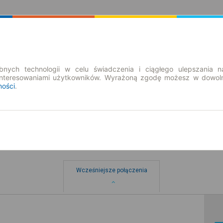
Rozkład Jazdy | Bilety
Bilety okresowe
nych technologii w celu świadczenia i ciągłego ulepszania n
interesowaniami użytkowników. Wyrażoną zgodę możesz w dowoln
ności
.
Wcześniejsze połączenia