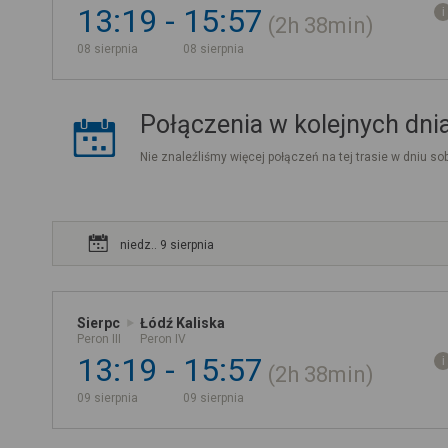
13:19
15:57
2h
38min
08 sierpnia
08 sierpnia
Połączenia w kolejnych dni
Nie znaleźliśmy więcej połączeń na tej trasie w dniu sob
niedz.. 9 sierpnia
Sierpc
Łódź Kaliska
Peron III
Peron IV
13:19
15:57
2h
38min
09 sierpnia
09 sierpnia