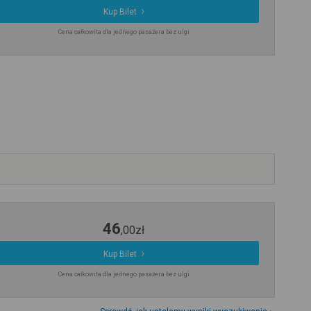
Kup Bilet
Cena całkowita dla jednego pasażera bez ulgi
46
,
00
zł
Kup Bilet
Cena całkowita dla jednego pasażera bez ulgi