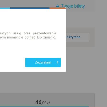
Twoje bilety
aszych usług oraz prezentowania
ym momencie cofnąć lub zmienić.
zmień kryteria
Zezwalam
46
,
00
zł