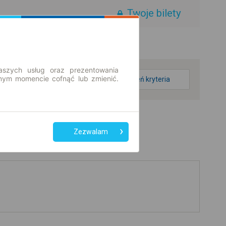
Twoje bilety
aszych usług oraz prezentowania
ym momencie cofnąć lub zmienić.
zmień kryteria
Zezwalam