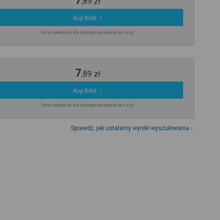
7
,
89
zł
Kup Bilet
Cena całkowita dla jednego pasażera bez ulgi
7
,
89
zł
Kup Bilet
Cena całkowita dla jednego pasażera bez ulgi
Sprawdź, jak ustalamy wyniki wyszukiwania