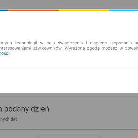
Rozkład Jazdy | Bilety
Bilety okresowe
nych technologii w celu świadczenia i ciągłego ulepszania n
interesowaniami użytkowników. Wyrażoną zgodę możesz w dowoln
ności
.
a podany dzień
nnych dat