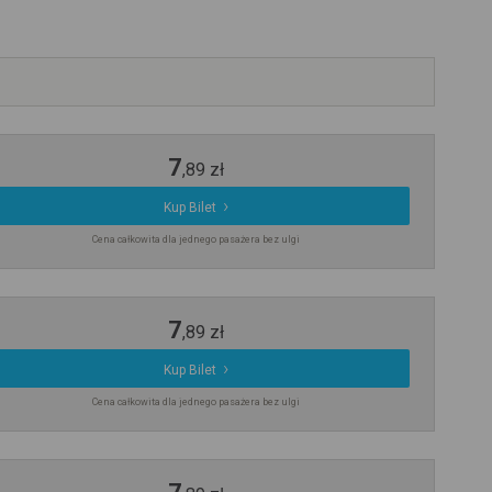
7
,
89
zł
Kup Bilet
Cena całkowita dla jednego pasażera bez ulgi
7
,
89
zł
Kup Bilet
Cena całkowita dla jednego pasażera bez ulgi