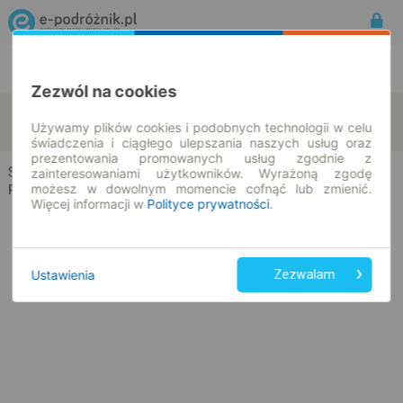
Rozkład Jazdy | Bilety
Bilety okresowe
Zezwól na cookies
Siemiatycze
Sokółka
zmień kryteria
Używamy plików cookies i podobnych technologii w celu
08.08.2026 | -- : --
świadczenia i ciągłego ulepszania naszych usług oraz
prezentowania promowanych usług zgodnie z
Siemiatycze → Sokółka
zainteresowaniami użytkowników. Wyrażoną zgodę
możesz w dowolnym momencie cofnąć lub zmienić.
Rozkład jazdy i bilety
Więcej informacji w
Polityce prywatności
.
Ustawienia
Zezwalam