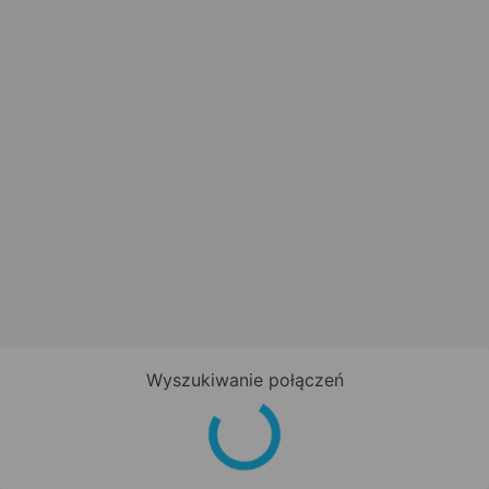
Wyszukiwanie połączeń
Zapisz się do newslettera!
Bądź na bieżąco z nowościami i
promocjami oraz otrzymaj
kod
promocyjny