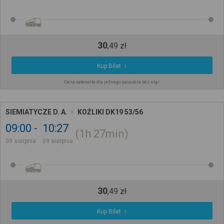
30
,
49
zł
Kup Bilet
Cena całkowita dla jednego pasażera bez ulgi
SIEMIATYCZE D. A.
KOŹLIKI DK19 53/56
09:00
10:27
1h
27min
09 sierpnia
09 sierpnia
30
,
49
zł
Kup Bilet