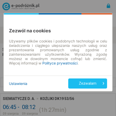
Rozkład Jazdy | Bilety
Bilety okresowe
Zezwól na cookies
Siemiatycze
Koźliki
zmień kryteria
09.08.2026 | -- : --
Używamy plików cookies i podobnych technologii w celu
świadczenia i ciągłego ulepszania naszych usług oraz
Siemiatycze → Koźliki
prezentowania promowanych usług zgodnie z
zainteresowaniami użytkowników. Wyrażoną zgodę
Rozkład jazdy i bilety
możesz w dowolnym momencie cofnąć lub zmienić.
Więcej informacji w
Polityce prywatności
.
Wcześniejsze połączenia
Ustawienia
Zezwalam
SIEMIATYCZE D. A.
KOŹLIKI DK19 53/56
06:45
08:12
1h
27min
09 sierpnia
09 sierpnia