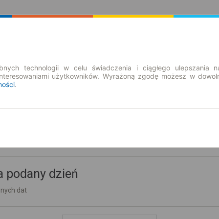
Rozkład Jazdy | Bilety
Bilety okresowe
nych technologii w celu świadczenia i ciągłego ulepszania n
interesowaniami użytkowników. Wyrażoną zgodę możesz w dowoln
ności
.
owiec
a podany dzień
nnych dat