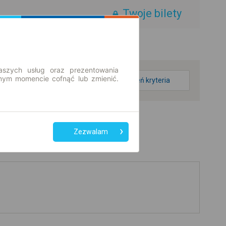
Twoje bilety
aszych usług oraz prezentowania
ym momencie cofnąć lub zmienić.
zmień kryteria
Zezwalam