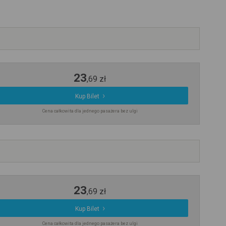
23
,
69
zł
Kup Bilet
Cena całkowita dla jednego pasażera bez ulgi
23
,
69
zł
Kup Bilet
Cena całkowita dla jednego pasażera bez ulgi