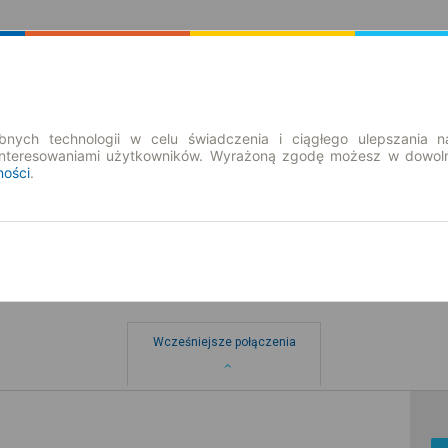
Rozkład Jazdy | Bilety
Bilety okresowe
nych technologii w celu świadczenia i ciągłego ulepszania n
interesowaniami użytkowników. Wyrażoną zgodę możesz w dowoln
ności
.
Wcześniejsze połączenia