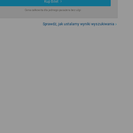
Kup Bilet
Cena całkowita dla jednego pasażera bez ulgi
Sprawdź, jak ustalamy wyniki wyszukiwania