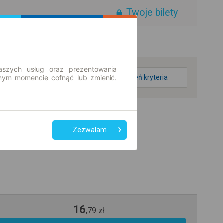
Twoje bilety
aszych usług oraz prezentowania
ym momencie cofnąć lub zmienić.
zmień kryteria
Zezwalam
16
,
79
zł