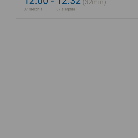
12:00
12:32
32min
07 sierpnia
07 sierpnia