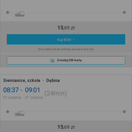
15
,
69
zł
Kup Bilet
Cena całkowita dla jednego pasażera bez ulgi
Doładuj EM-kartę
Siemianice, szkoła
Dębina
08:37
09:01
24min
07 sierpnia
07 sierpnia
15
,
69
zł