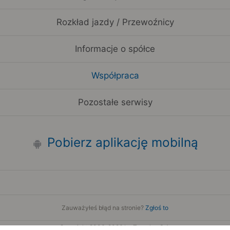
Rozkład jazdy / Przewoźnicy
Informacje o spółce
Współpraca
Pozostałe serwisy
Pobierz aplikację mobilną
Zauważyłeś błąd na stronie?
Zgłoś to
Copyright 2006-2026 by Teroplan S.A.