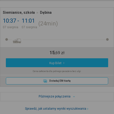
Siemianice, szkoła
Dębina
10:37
11:01
24min
07 sierpnia
07 sierpnia
15
,
69
zł
Kup Bilet
Cena całkowita dla jednego pasażera bez ulgi
Doładuj EM-kartę
Późniejsze połączenia
Sprawdź, jak ustalamy wyniki wyszukiwania