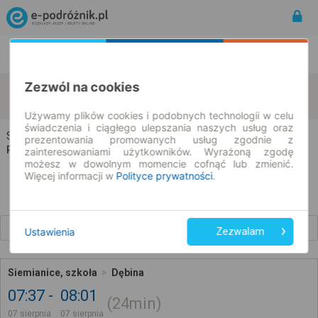
Rozkład Jazdy | Bilety
Bilety okresowe
Zezwól na cookies
Siemianice
Dębina
zmień kryteria
07.08.2026 | -- : --
Używamy plików cookies i podobnych technologii w celu
świadczenia i ciągłego ulepszania naszych usług oraz
Siemianice → Dębina
prezentowania promowanych usług zgodnie z
Rozkład jazdy i bilety
zainteresowaniami użytkowników. Wyrażoną zgodę
możesz w dowolnym momencie cofnąć lub zmienić.
Więcej informacji w
Polityce prywatności
.
Wcześniejsze połączenia
Ustawienia
Zezwalam
Siemianice, szkoła
Dębina
07:37
08:01
24min
07 sierpnia
07 sierpnia