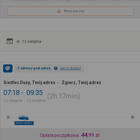
Wyślij paczkę
śr.. 12 sierpnia
Z adresu pod adres
Jak to działa?
Siedlec Duży, Twój adres
Zgierz, Twój adres
07:18
09:35
2h
17min
12 sierpnia
12 sierpnia
ADRES-ADRES
44
,
99
zł
Opłata początkowa