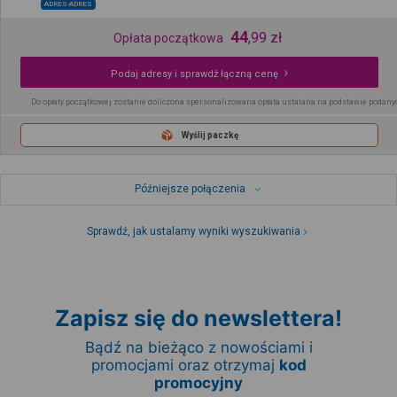
ADRES-ADRES
44
,
99
zł
Opłata początkowa
Podaj adresy i sprawdź łączną cenę
Do opłaty początkowej zostanie doliczona spersonalizowana opłata ustalana na podstawie podany
Wyślij paczkę
Późniejsze połączenia
Sprawdź, jak ustalamy wyniki wyszukiwania
Zapisz się do newslettera!
Bądź na bieżąco z nowościami i
promocjami oraz otrzymaj
kod
promocyjny