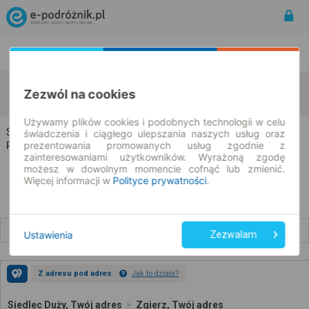
Rozkład Jazdy | Bilety
Bilety okresowe
Siedlec Duży
Zgierz
Zezwól na cookies
zmień kryteria
10.08.2026 | -- : --
Używamy plików cookies i podobnych technologii w celu
Siedlec Duży → Zgierz
świadczenia i ciągłego ulepszania naszych usług oraz
prezentowania promowanych usług zgodnie z
Rozkład jazdy i bilety
zainteresowaniami użytkowników. Wyrażoną zgodę
możesz w dowolnym momencie cofnąć lub zmienić.
Więcej informacji w
Polityce prywatności
.
Wcześniejsze połączenia
Ustawienia
Zezwalam
Z adresu pod adres
Jak to działa?
Siedlec Duży, Twój adres
Zgierz, Twój adres