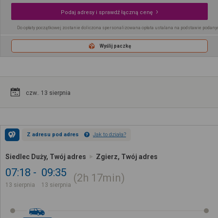
Podaj adresy i sprawdź łączną cenę
Do opłaty początkowej zostanie doliczona spersonalizowana opłata ustalana na podstawie podany
Wyślij paczkę
czw.. 13 sierpnia
Z adresu pod adres
Jak to działa?
Siedlec Duży, Twój adres
Zgierz, Twój adres
07:18
09:35
2h
17min
13 sierpnia
13 sierpnia