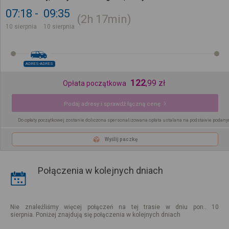
07:18
09:35
2h
17min
10 sierpnia
10 sierpnia
ADRES-ADRES
122
,
99
zł
Opłata początkowa
Podaj adresy i sprawdź łączną cenę
Do opłaty początkowej zostanie doliczona spersonalizowana opłata ustalana na podstawie podany
Wyślij paczkę
Połączenia w kolejnych dniach
Nie znaleźliśmy więcej połączeń na tej trasie w dniu pon.. 10
sierpnia. Poniżej znajdują się połączenia w kolejnych dniach