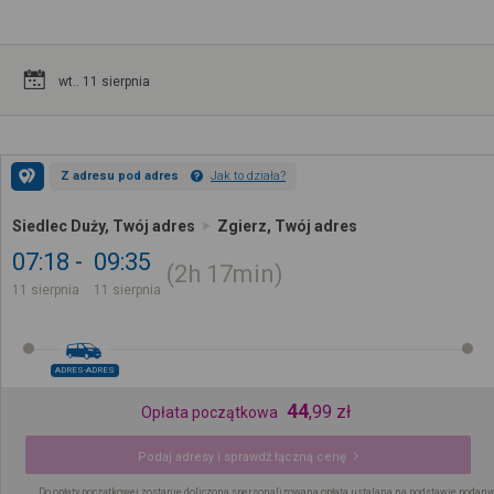
wt.. 11 sierpnia
Z adresu pod adres
Jak to działa?
Siedlec Duży, Twój adres
Zgierz, Twój adres
07:18
09:35
2h
17min
11 sierpnia
11 sierpnia
ADRES-ADRES
44
,
99
zł
Opłata początkowa
Podaj adresy i sprawdź łączną cenę
Do opłaty początkowej zostanie doliczona spersonalizowana opłata ustalana na podstawie podany