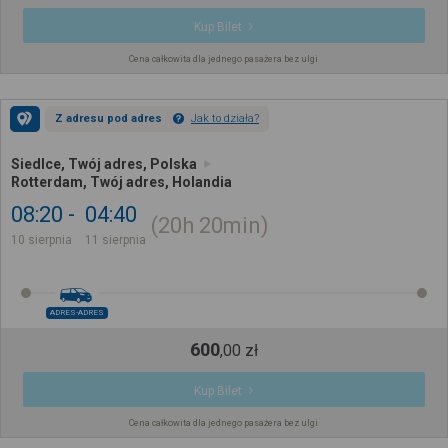
Kup Bilet
Cena całkowita dla jednego pasażera bez ulgi
Z adresu pod adres
Jak to działa?
Siedlce, Twój adres, Polska
Rotterdam, Twój adres, Holandia
08:20
04:40
20h
20min
10 sierpnia
11 sierpnia
ADRES-ADRES
600
,
00
zł
Kup Bilet
Cena całkowita dla jednego pasażera bez ulgi