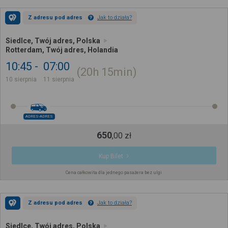
Z adresu pod adres
Jak to działa?
Siedlce, Twój adres, Polska
Rotterdam, Twój adres, Holandia
10:45
07:00
20h
15min
10 sierpnia
11 sierpnia
ADRES-ADRES
650
,
00
zł
Kup Bilet
Cena całkowita dla jednego pasażera bez ulgi
Z adresu pod adres
Jak to działa?
Siedlce, Twój adres, Polska