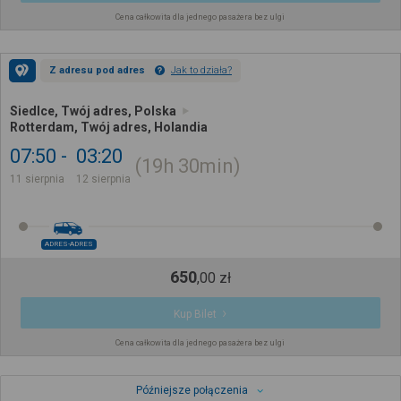
Cena całkowita dla jednego pasażera bez ulgi
Z adresu pod adres
Jak to działa?
Siedlce, Twój adres, Polska
Rotterdam, Twój adres, Holandia
07:50
03:20
19h
30min
11 sierpnia
12 sierpnia
ADRES-ADRES
650
,
00
zł
Kup Bilet
Cena całkowita dla jednego pasażera bez ulgi
Późniejsze połączenia