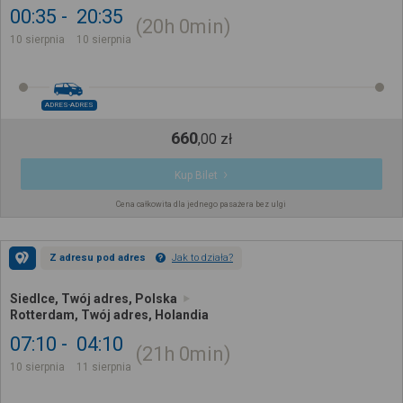
00:35
20:35
20h
0min
10 sierpnia
10 sierpnia
ADRES-ADRES
660
,
00
zł
Kup Bilet
Cena całkowita dla jednego pasażera bez ulgi
Z adresu pod adres
Jak to działa?
Siedlce, Twój adres, Polska
Rotterdam, Twój adres, Holandia
07:10
04:10
21h
0min
10 sierpnia
11 sierpnia