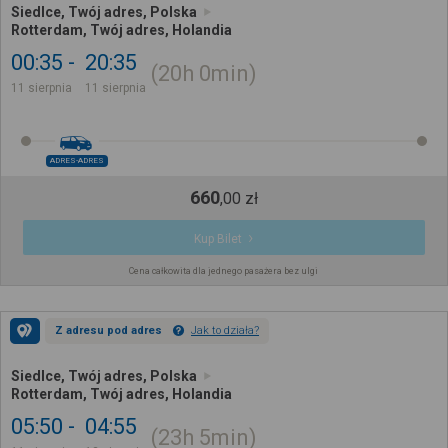
Siedlce, Twój adres, Polska
Rotterdam, Twój adres, Holandia
00:35
20:35
20h
0min
11 sierpnia
11 sierpnia
ADRES-ADRES
660
,
00
zł
Kup Bilet
Cena całkowita dla jednego pasażera bez ulgi
Z adresu pod adres
Jak to działa?
Siedlce, Twój adres, Polska
Rotterdam, Twój adres, Holandia
05:50
04:55
23h
5min