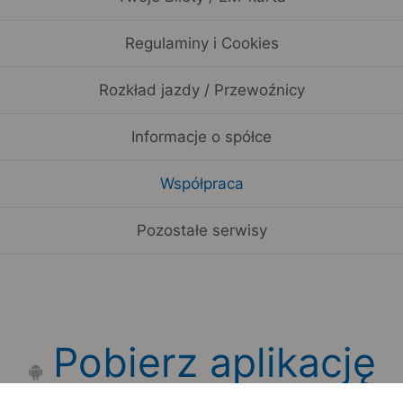
Regulaminy i Cookies
Rozkład jazdy / Przewoźnicy
Informacje o spółce
Współpraca
Pozostałe serwisy
Pobierz aplikację