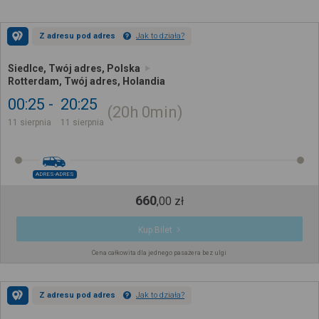
Z adresu pod adres
Jak to działa?
Siedlce, Twój adres, Polska
Rotterdam, Twój adres, Holandia
00:25
20:25
20h
0min
11 sierpnia
11 sierpnia
ADRES-ADRES
660
,
00
zł
Kup Bilet
Cena całkowita dla jednego pasażera bez ulgi
Z adresu pod adres
Jak to działa?