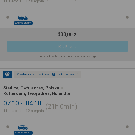
11 sierpnia
12 sierpnia
ADRES-ADRES
600
,
00
zł
Kup Bilet
Cena całkowita dla jednego pasażera bez ulgi
Z adresu pod adres
Jak to działa?
Siedlce, Twój adres, Polska
Rotterdam, Twój adres, Holandia
07:10
04:10
21h
0min
11 sierpnia
12 sierpnia
ADRES-ADRES