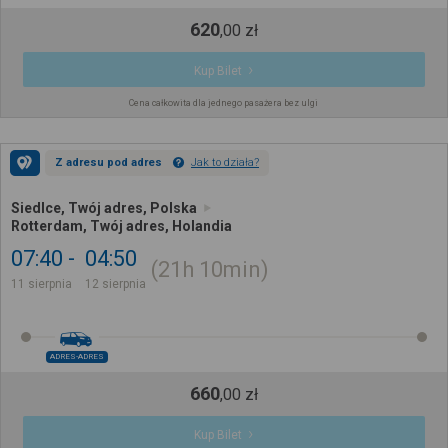
620
,
00
zł
Kup Bilet
Cena całkowita dla jednego pasażera bez ulgi
Z adresu pod adres
Jak to działa?
Siedlce, Twój adres, Polska
Rotterdam, Twój adres, Holandia
07:40
04:50
21h
10min
11 sierpnia
12 sierpnia
ADRES-ADRES
660
,
00
zł
Kup Bilet