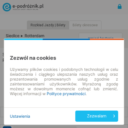
Rozkład Jazdy | Bilety
Bilety okresowe
Siedlce
Rotterdam
zmień kryteria
10.08.2026 | -- : --
Siedlce → Rotterdam
Zezwól na cookies
Rozkład jazdy i bilety
Używamy plików cookies i podobnych technologii w celu
świadczenia i ciągłego ulepszania naszych usług oraz
prezentowania promowanych usług zgodnie z
zainteresowaniami użytkowników. Wyrażoną zgodę
możesz w dowolnym momencie cofnąć lub zmienić.
Więcej informacji w
Polityce prywatności
.
Wcześniejsze połączenia
Ustawienia
Zezwalam