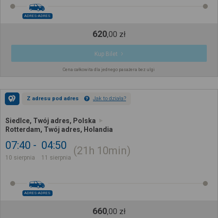
ADRES-ADRES
620
,
00
zł
Kup Bilet
Cena całkowita dla jednego pasażera bez ulgi
Z adresu pod adres
Jak to działa?
Siedlce, Twój adres, Polska
Rotterdam, Twój adres, Holandia
07:40
04:50
21h
10min
10 sierpnia
11 sierpnia
ADRES-ADRES
660
,
00
zł