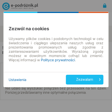
Rozkład Jazdy | Bilety
Bilety okresowe
Zezwól na cookies
Siedlce
Otwock
zmień kryteria
09.08.2026 | -- : --
Używamy plików cookies i podobnych technologii w celu
świadczenia i ciągłego ulepszania naszych usług oraz
prezentowania promowanych usług zgodnie z
Siedlce → Otwock
zainteresowaniami użytkowników. Wyrażoną zgodę
Rozkład jazdy i bilety
możesz w dowolnym momencie cofnąć lub zmienić.
Więcej informacji w
Polityce prywatności
.
Brak połączeń bezpośrednich. Sprawdź
połączenia z przesiadkami.
Ustawienia
Zezwalam
Nie udało się wyszukać połączeń bez przesiadek na ten dzień.
Poniżej przedstawiamy inne optymalne połączenia.