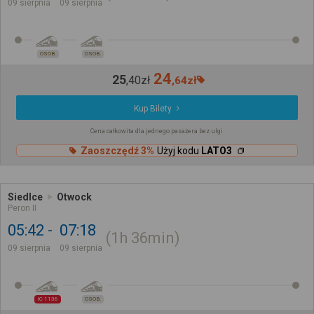
09 sierpnia
09 sierpnia
OSOB.
OSOB.
24
25
,
40
zł
,
64
zł
Kup Bilety
Cena całkowita dla jednego pasażera bez ulgi
Zaoszczędź 3%
Użyj kodu
LATO3
Siedlce
Otwock
Peron II
05:42
07:18
1h
36min
09 sierpnia
09 sierpnia
IC 1136
OSOB.