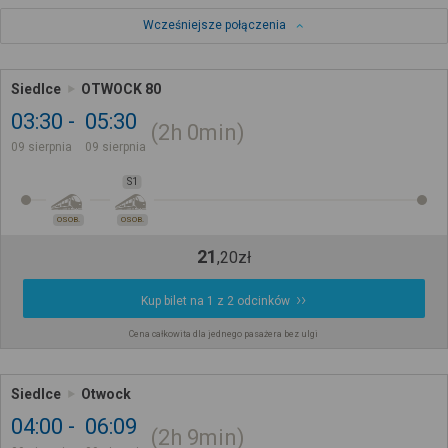
Wcześniejsze połączenia
Siedlce
OTWOCK 80
03:30
05:30
2h
0min
09 sierpnia
09 sierpnia
S1
OSOB.
OSOB.
21
,
20
zł
Kup bilet na 1 z 2 odcinków
Cena całkowita dla jednego pasażera bez ulgi
Siedlce
Otwock
04:00
06:09
2h
9min