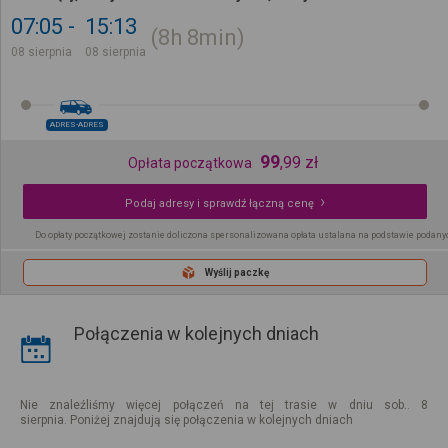
07:05
15:13
8h
8min
08 sierpnia
08 sierpnia
ADRES-ADRES
99
,
99
zł
Opłata początkowa
Podaj adresy i sprawdź łączną cenę
Do opłaty początkowej zostanie doliczona spersonalizowana opłata ustalana na podstawie podany
Wyślij paczkę
Połączenia w kolejnych dniach
Nie znaleźliśmy więcej połączeń na tej trasie w dniu sob.. 8
sierpnia. Poniżej znajdują się połączenia w kolejnych dniach