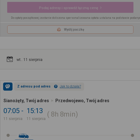
Podaj adresy i sprawdź łączną cenę
Do opłaty początkowej zostanie doliczona spersonalizowana opłata ustalana na podstawie podany
Wyślij paczkę
wt.. 11 sierpnia
Z adresu pod adres
Jak to działa?
Sianożęty, Twój adres
Przedwojewo, Twój adres
07:05
15:13
8h
8min
11 sierpnia
11 sierpnia