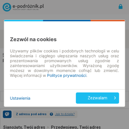
Rozkład Jazdy | Bilety
Bilety okresowe
Sianożęty
Przedwojewo
Zezwól na cookies
zmień kryteria
08.08.2026 | -- : --
Używamy plików cookies i podobnych technologii w celu
Sianożęty → Przedwojewo
świadczenia i ciągłego ulepszania naszych usług oraz
prezentowania promowanych usług zgodnie z
Rozkład jazdy i bilety
zainteresowaniami użytkowników. Wyrażoną zgodę
możesz w dowolnym momencie cofnąć lub zmienić.
Więcej informacji w
Polityce prywatności
.
Wcześniejsze połączenia
Ustawienia
Zezwalam
Z adresu pod adres
Jak to działa?
Sianożęty, Twój adres
Przedwojewo, Twój adres