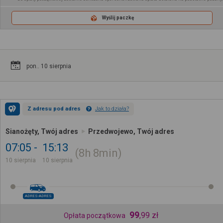
Wyślij paczkę
pon.. 10 sierpnia
Z adresu pod adres
Jak to działa?
Sianożęty, Twój adres
Przedwojewo, Twój adres
07:05
15:13
8h
8min
10 sierpnia
10 sierpnia
ADRES-ADRES
99
,
99
zł
Opłata początkowa