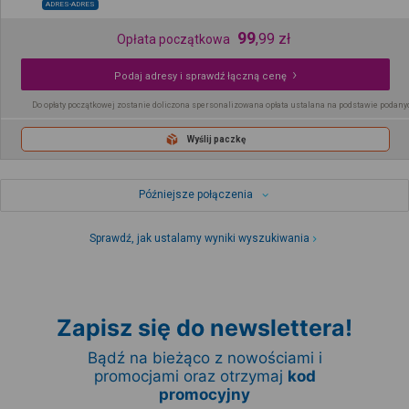
ADRES-ADRES
99
,
99
zł
Opłata początkowa
Podaj adresy i sprawdź łączną cenę
Do opłaty początkowej zostanie doliczona spersonalizowana opłata ustalana na podstawie podany
Wyślij paczkę
Późniejsze połączenia
Sprawdź, jak ustalamy wyniki wyszukiwania
Zapisz się do newslettera!
Bądź na bieżąco z nowościami i
promocjami oraz otrzymaj
kod
promocyjny