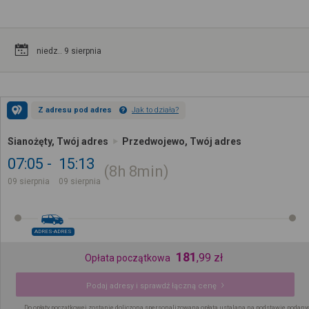
niedz.. 9 sierpnia
Z adresu pod adres
Jak to działa?
Sianożęty, Twój adres
Przedwojewo, Twój adres
07:05
15:13
8h
8min
09 sierpnia
09 sierpnia
ADRES-ADRES
181
,
99
zł
Opłata początkowa
Podaj adresy i sprawdź łączną cenę
Do opłaty początkowej zostanie doliczona spersonalizowana opłata ustalana na podstawie podany