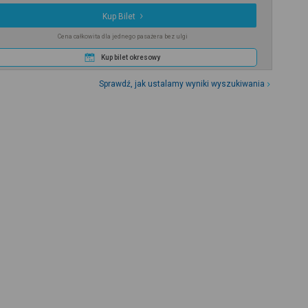
Kup Bilet
Cena całkowita dla jednego pasażera bez ulgi
Kup bilet okresowy
Sprawdź, jak ustalamy wyniki wyszukiwania