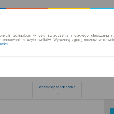
Rozkład Jazdy | Bilety
Bilety okresowe
nych technologii w celu świadczenia i ciągłego ulepszania n
interesowaniami użytkowników. Wyrażoną zgodę możesz w dowoln
ności
.
Wcześniejsze połączenia