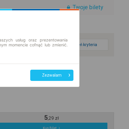
Twoje bilety
aszych usług oraz prezentowania
ym momencie cofnąć lub zmienić.
zmień kryteria
Zezwalam
5
,
29
zł
Kup Bilet