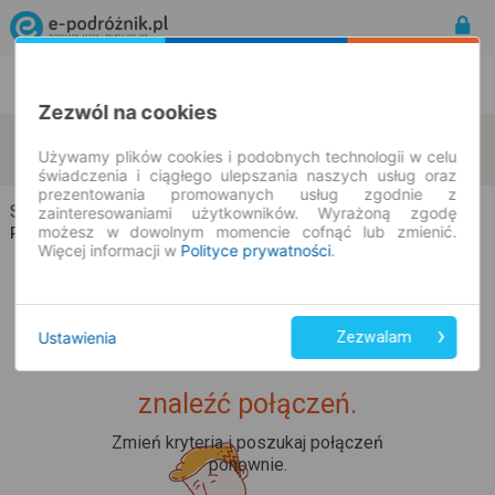
Rozkład Jazdy | Bilety
Bilety okresowe
Zezwól na cookies
Sępólno Krajeńskie
Radońsk
zmień kryteria
Używamy plików cookies i podobnych technologii w celu
09.08.2026 | -- : --
świadczenia i ciągłego ulepszania naszych usług oraz
prezentowania promowanych usług zgodnie z
Sępólno Krajeńskie → Radońsk
zainteresowaniami użytkowników. Wyrażoną zgodę
możesz w dowolnym momencie cofnąć lub zmienić.
Rozkład jazdy i bilety
Więcej informacji w
Polityce prywatności
.
Ustawienia
Zezwalam
Upss... Nie udało nam się
znaleźć połączeń.
Zmień kryteria i poszukaj połączeń
ponownie.