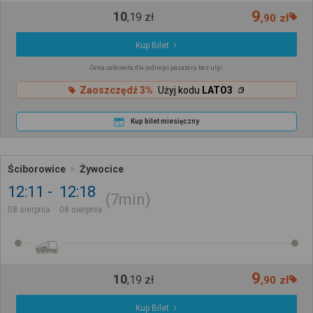
9
10
,
19
zł
,
90
zł
Kup Bilet
Cena całkowita dla jednego pasażera bez ulgi
Zaoszczędź 3%
Użyj kodu
LATO3
Kup bilet miesięczny
Ściborowice
Żywocice
12:11
12:18
7min
08 sierpnia
08 sierpnia
9
10
,
19
zł
,
90
zł
Kup Bilet