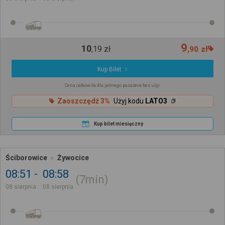
9
10
,
19
zł
,
90
zł
Kup Bilet
Cena całkowita dla jednego pasażera bez ulgi
Zaoszczędź 3%
Użyj kodu
LATO3
Kup bilet miesięczny
Ściborowice
Żywocice
08:51
08:58
7min
08 sierpnia
08 sierpnia