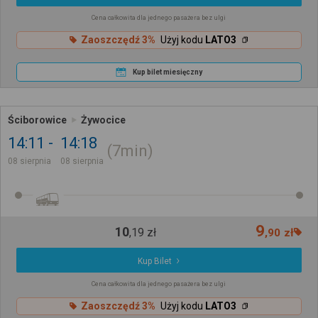
Cena całkowita dla jednego pasażera bez ulgi
Zaoszczędź 3%
Użyj kodu
LATO3
Kup bilet miesięczny
Ściborowice
Żywocice
14:11
14:18
7min
08 sierpnia
08 sierpnia
9
10
,
19
zł
,
90
zł
Kup Bilet
Cena całkowita dla jednego pasażera bez ulgi
Zaoszczędź 3%
Użyj kodu
LATO3