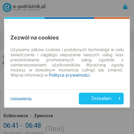
Rozkład Jazdy | Bilety
Bilety okresowe
Zezwól na cookies
Ściborowice
Żywocice
zmień kryteria
08.08.2026 | -- : --
Używamy plików cookies i podobnych technologii w celu
świadczenia i ciągłego ulepszania naszych usług oraz
Ściborowice → Żywocice
prezentowania promowanych usług zgodnie z
Rozkład jazdy i bilety
zainteresowaniami użytkowników. Wyrażoną zgodę
możesz w dowolnym momencie cofnąć lub zmienić.
Więcej informacji w
Polityce prywatności
.
Wcześniejsze połączenia
Ustawienia
Zezwalam
Ściborowice
Żywocice
06:41
06:48
7min
08 sierpnia
08 sierpnia