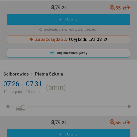
8
8
,
79
zł
,
55
zł
Kup Bilet
Cena całkowita dla jednego pasażera bez ulgi
Zaoszczędź 3%
Użyj kodu
LATO3
Kup bilet miesięczny
Ściborowice
Pietna Szkoła
07:26
07:31
5min
10 sierpnia
10 sierpnia
8
8
,
79
zł
,
55
zł
Kup Bilet