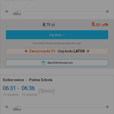
8
8
,
79
zł
,
55
zł
Kup Bilet
Cena całkowita dla jednego pasażera bez ulgi
Zaoszczędź 3%
Użyj kodu
LATO3
Kup bilet miesięczny
Ściborowice
Pietna Szkoła
06:31
06:36
5min
10 sierpnia
10 sierpnia