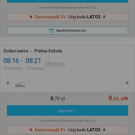
Cena całkowita dla jednego pasażera bez ulgi
Zaoszczędź 3%
Użyj kodu
LATO3
Kup bilet miesięczny
Ściborowice
Pietna Szkoła
08:16
08:21
5min
10 sierpnia
10 sierpnia
8
8
,
79
zł
,
55
zł
Kup Bilet
Cena całkowita dla jednego pasażera bez ulgi
Zaoszczędź 3%
Użyj kodu
LATO3