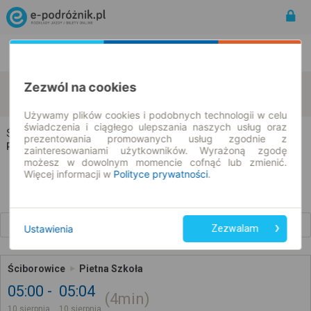
Rozkład Jazdy | Bilety
Bilety okresowe
Zezwól na cookies
Ściborowice
Pietna
zmień kryteria
10.08.2026 | -- : --
Używamy plików cookies i podobnych technologii w celu
świadczenia i ciągłego ulepszania naszych usług oraz
Ściborowice → Pietna
prezentowania promowanych usług zgodnie z
Rozkład jazdy i bilety
zainteresowaniami użytkowników. Wyrażoną zgodę
możesz w dowolnym momencie cofnąć lub zmienić.
Więcej informacji w
Polityce prywatności
.
Wcześniejsze połączenia
Ustawienia
Zezwalam
Ściborowice
Pietna Szkoła
05:00
05:04
4min
10 sierpnia
10 sierpnia