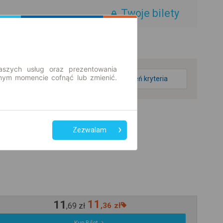
Twoje bilety
aszych usług oraz prezentowania
ym momencie cofnąć lub zmienić.
zmień kryteria
Zezwalam
11
11
,
69
zł
,
36
zł