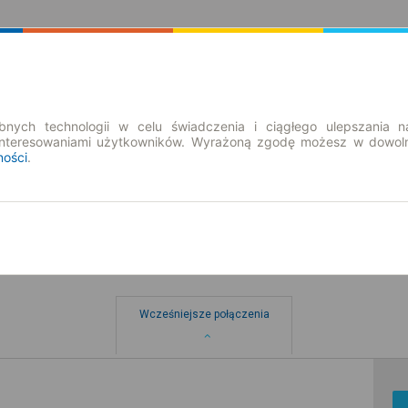
Rozkład Jazdy | Bilety
Bilety okresowe
nych technologii w celu świadczenia i ciągłego ulepszania n
interesowaniami użytkowników. Wyrażoną zgodę możesz w dowoln
ności
.
Wcześniejsze połączenia