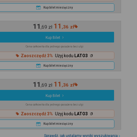
Kup bilet miesięczny
11
11
,
69
zł
,
36
zł
Kup Bilet
Cena całkowita dla jednego pasażera bez ulgi
Zaoszczędź 3%
Użyj kodu
LATO3
Kup bilet miesięczny
11
11
,
69
zł
,
36
zł
Kup Bilet
Cena całkowita dla jednego pasażera bez ulgi
Zaoszczędź 3%
Użyj kodu
LATO3
Kup bilet miesięczny
Sprawdź, jak ustalamy wyniki wyszukiwania