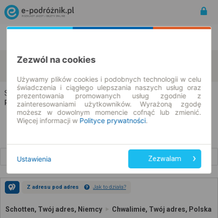
Rozkład Jazdy | Bilety
Bilety okresowe
Zezwól na cookies
Schotten
Chwalimie
zmień kryteria
08.08.2026 | -- : --
Używamy plików cookies i podobnych technologii w celu
świadczenia i ciągłego ulepszania naszych usług oraz
Schotten → Chwalimie
prezentowania promowanych usług zgodnie z
Rozkład jazdy i bilety
zainteresowaniami użytkowników. Wyrażoną zgodę
możesz w dowolnym momencie cofnąć lub zmienić.
Więcej informacji w
Polityce prywatności
.
Wcześniejsze połączenia
Ustawienia
Zezwalam
Z adresu pod adres
Jak to działa?
Schotten, Twój adres, Niemcy
Chwalimie, Twój adres, Polska