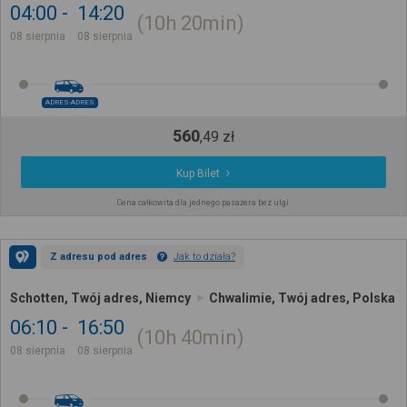
04:00
14:20
10h
20min
08 sierpnia
08 sierpnia
ADRES-ADRES
560
,
49
zł
Kup Bilet
Cena całkowita dla jednego pasażera bez ulgi
Z adresu pod adres
Jak to działa?
Schotten, Twój adres, Niemcy
Chwalimie, Twój adres, Polska
06:10
16:50
10h
40min
08 sierpnia
08 sierpnia