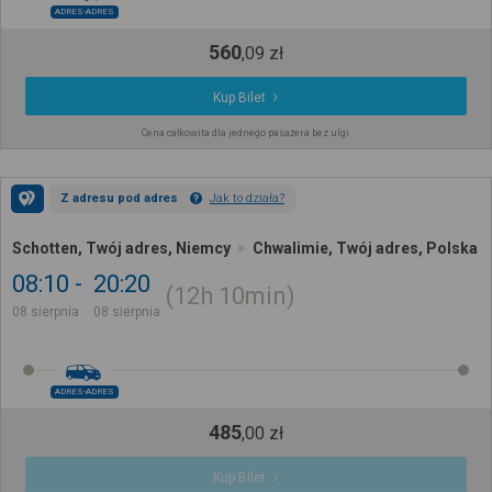
ADRES-ADRES
560
,
09
zł
Kup Bilet
Cena całkowita dla jednego pasażera bez ulgi
Z adresu pod adres
Jak to działa?
Schotten, Twój adres, Niemcy
Chwalimie, Twój adres, Polska
08:10
20:20
12h
10min
08 sierpnia
08 sierpnia
ADRES-ADRES
485
,
00
zł
Kup Bilet