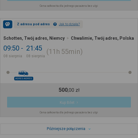
Cena całkowita dla jednego pasażera bez ulgi
Z adresu pod adres
Jak to działa?
Schotten, Twój adres, Niemcy
Chwalimie, Twój adres, Polska
09:50
21:45
11h
55min
08 sierpnia
08 sierpnia
ADRES-ADRES
500
,
00
zł
Kup Bilet
Cena całkowita dla jednego pasażera bez ulgi
Późniejsze połączenia