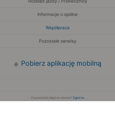
Rozkład jazdy / Przewoźnicy
Informacje o spółce
Współpraca
Pozostałe serwisy
Pobierz aplikację mobilną
Zauważyłeś błąd na stronie?
Zgłoś to
Copyright 2006-2026 by Teroplan S.A.