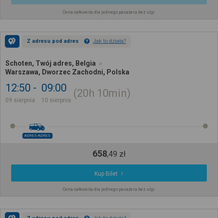
Cena całkowita dla jednego pasażera bez ulgi
Z adresu pod adres
Jak to działa?
Schoten, Twój adres, Belgia
Warszawa, Dworzec Zachodni, Polska
12:50
09:00
20h
10min
09 sierpnia
10 sierpnia
ADRES-ADRES
658
,
49
zł
Kup Bilet
Cena całkowita dla jednego pasażera bez ulgi