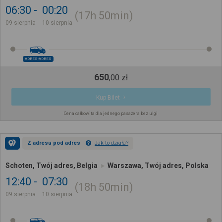
06:30
00:20
17h
50min
09 sierpnia
10 sierpnia
ADRES-ADRES
650
,
00
zł
Kup Bilet
Cena całkowita dla jednego pasażera bez ulgi
Z adresu pod adres
Jak to działa?
Schoten, Twój adres, Belgia
Warszawa, Twój adres, Polska
12:40
07:30
18h
50min
09 sierpnia
10 sierpnia