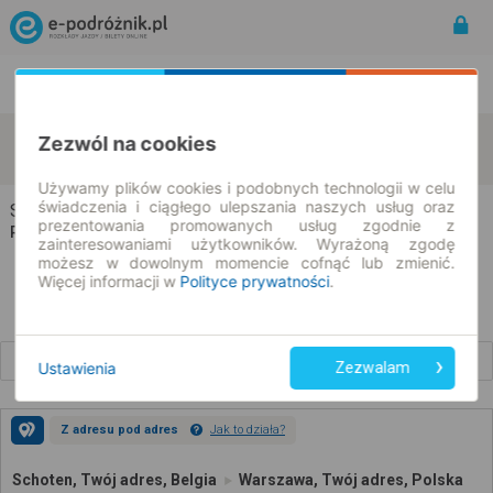
Rozkład Jazdy | Bilety
Bilety okresowe
Schoten
Warszawa
Zezwól na cookies
zmień kryteria
09.08.2026 | -- : --
Używamy plików cookies i podobnych technologii w celu
świadczenia i ciągłego ulepszania naszych usług oraz
Schoten → Warszawa
prezentowania promowanych usług zgodnie z
Rozkład jazdy i bilety
zainteresowaniami użytkowników. Wyrażoną zgodę
możesz w dowolnym momencie cofnąć lub zmienić.
Więcej informacji w
Polityce prywatności
.
Wcześniejsze połączenia
Ustawienia
Zezwalam
Z adresu pod adres
Jak to działa?
Schoten, Twój adres, Belgia
Warszawa, Twój adres, Polska