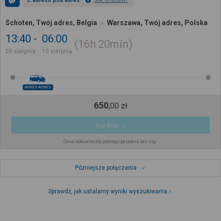
Z adresu pod adres
Jak to działa?
Schoten, Twój adres, Belgia
Warszawa, Twój adres, Polska
13:40
06:00
16h
20min
09 sierpnia
10 sierpnia
ADRES-ADRES
650
,
00
zł
Kup Bilet
Cena całkowita dla jednego pasażera bez ulgi
Późniejsze połączenia
Sprawdź, jak ustalamy wyniki wyszukiwania