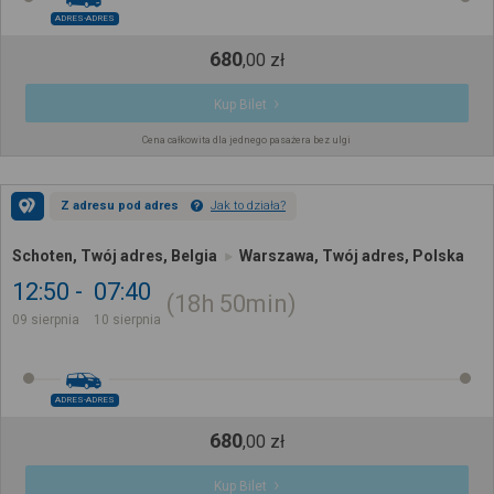
ADRES-ADRES
680
,
00
zł
Kup Bilet
Cena całkowita dla jednego pasażera bez ulgi
Z adresu pod adres
Jak to działa?
Schoten, Twój adres, Belgia
Warszawa, Twój adres, Polska
12:50
07:40
18h
50min
09 sierpnia
10 sierpnia
ADRES-ADRES
680
,
00
zł
Kup Bilet