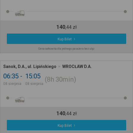
140
,
44
zł
Kup Bilet
Cena całkowita dla jednego pasażera bez ulgi
Sanok, D.A., ul. Lipińskiego
WROCŁAW D.A.
06:35
15:05
8h
30min
08 sierpnia
08 sierpnia
140
,
44
zł
Kup Bilet