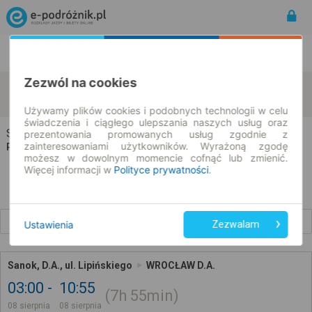
Rozkład Jazdy | Bilety
Bilety okresowe
Zezwól na cookies
Sanok
Wrocław
zmień kryteria
08.08.2026 | -- : --
Używamy plików cookies i podobnych technologii w celu
świadczenia i ciągłego ulepszania naszych usług oraz
Sanok → Wrocław
prezentowania promowanych usług zgodnie z
zainteresowaniami użytkowników. Wyrażoną zgodę
Rozkład jazdy i bilety
możesz w dowolnym momencie cofnąć lub zmienić.
Więcej informacji w
Polityce prywatności
.
Wcześniejsze połączenia
Ustawienia
Zezwalam
Sanok, D.A., ul. Lipińskiego
WROCŁAW D.A.
03:00
10:55
7h
55min
08 sierpnia
08 sierpnia