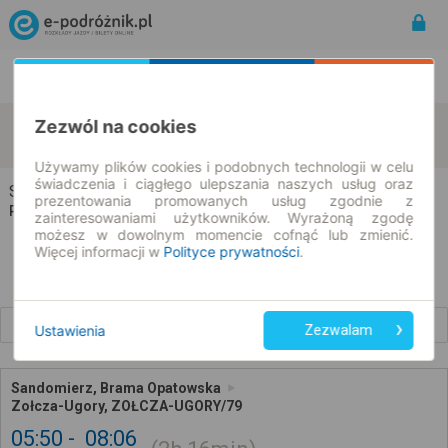
Rozkład Jazdy | Bilety
Bilety okresowe
Sandomierz
Zołcza-Ugory
Zezwól na cookies
zmień kryteria
08.08.2026 | -- : --
Używamy plików cookies i podobnych technologii w celu
świadczenia i ciągłego ulepszania naszych usług oraz
Sandomierz → Zołcza-Ugory
prezentowania promowanych usług zgodnie z
Rozkład jazdy i bilety
zainteresowaniami użytkowników. Wyrażoną zgodę
możesz w dowolnym momencie cofnąć lub zmienić.
Więcej informacji w
Polityce prywatności
.
Wcześniejsze połączenia
Ustawienia
Zezwalam
Sandomierz, Brama Opatowska
Zołcza-Ugory, ZOŁCZA-UGORY/79
05:50
08:06