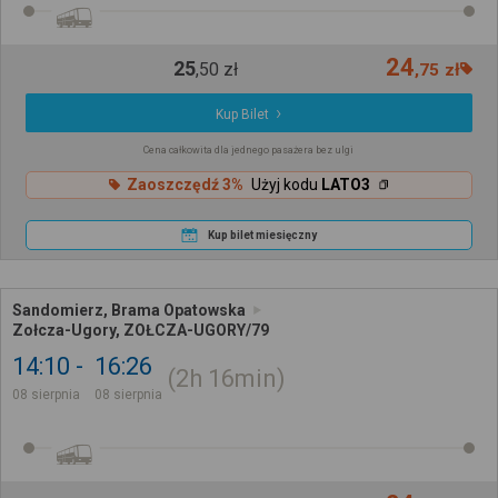
24
25
,
50
zł
,
75
zł
Kup Bilet
Cena całkowita dla jednego pasażera bez ulgi
Zaoszczędź 3%
Użyj kodu
LATO3
Kup bilet miesięczny
Sandomierz, Brama Opatowska
Zołcza-Ugory, ZOŁCZA-UGORY/79
14:10
16:26
2h
16min
08 sierpnia
08 sierpnia