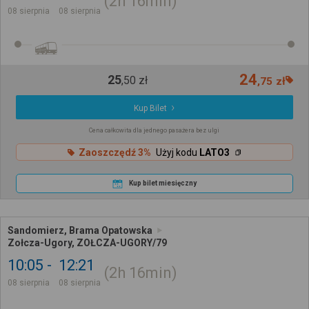
2h
16min
08 sierpnia
08 sierpnia
24
25
,
50
zł
,
75
zł
Kup Bilet
Cena całkowita dla jednego pasażera bez ulgi
Zaoszczędź 3%
Użyj kodu
LATO3
Kup bilet miesięczny
Sandomierz, Brama Opatowska
Zołcza-Ugory, ZOŁCZA-UGORY/79
10:05
12:21
2h
16min
08 sierpnia
08 sierpnia