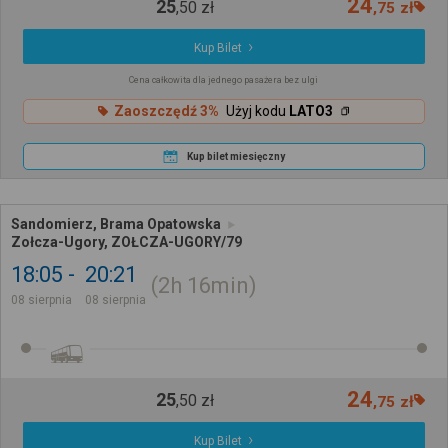
24
25
,
50
zł
,
75
zł
Kup Bilet
Cena całkowita dla jednego pasażera bez ulgi
Zaoszczędź 3%
Użyj kodu
LATO3
Kup bilet miesięczny
Sandomierz, Brama Opatowska
Zołcza-Ugory, ZOŁCZA-UGORY/79
18:05
20:21
2h
16min
08 sierpnia
08 sierpnia
24
25
,
50
zł
,
75
zł
Kup Bilet