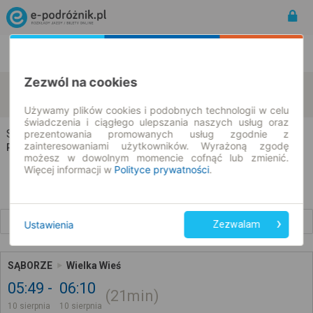
Rozkład Jazdy | Bilety
Bilety okresowe
Zezwól na cookies
Sąborze
Wielka Wieś
zmień kryteria
10.08.2026 | -- : --
Używamy plików cookies i podobnych technologii w celu
świadczenia i ciągłego ulepszania naszych usług oraz
Sąborze → Wielka Wieś
prezentowania promowanych usług zgodnie z
zainteresowaniami użytkowników. Wyrażoną zgodę
Rozkład jazdy i bilety
możesz w dowolnym momencie cofnąć lub zmienić.
Więcej informacji w
Polityce prywatności
.
Wcześniejsze połączenia
Ustawienia
Zezwalam
SĄBORZE
Wielka Wieś
05:49
06:10
21min
10 sierpnia
10 sierpnia