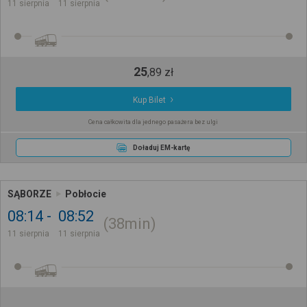
11 sierpnia
11 sierpnia
25
,
89
zł
Kup Bilet
Cena całkowita dla jednego pasażera bez ulgi
Doładuj EM-kartę
SĄBORZE
Pobłocie
08:14
08:52
38min
11 sierpnia
11 sierpnia