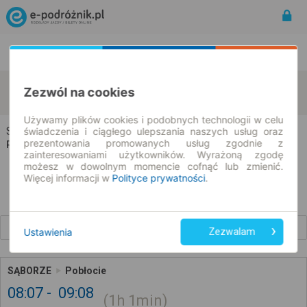
Rozkład Jazdy | Bilety
Bilety okresowe
Sąborze
Pobłocie
Zezwól na cookies
zmień kryteria
11.08.2026 | -- : --
Używamy plików cookies i podobnych technologii w celu
Sąborze → Pobłocie
świadczenia i ciągłego ulepszania naszych usług oraz
prezentowania promowanych usług zgodnie z
Rozkład jazdy i bilety
zainteresowaniami użytkowników. Wyrażoną zgodę
możesz w dowolnym momencie cofnąć lub zmienić.
Więcej informacji w
Polityce prywatności
.
Wcześniejsze połączenia
Ustawienia
Zezwalam
SĄBORZE
Pobłocie
08:07
09:08
1h
1min