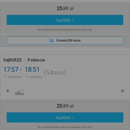
25
,
89
zł
Kup Bilet
Cena całkowita dla jednego pasażera bez ulgi
Doładuj EM-kartę
SĄBORZE
Pobłocie
17:57
18:51
54min
11 sierpnia
11 sierpnia
25
,
89
zł
Kup Bilet
Cena całkowita dla jednego pasażera bez ulgi