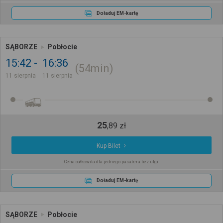
Doładuj EM-kartę
SĄBORZE
Pobłocie
15:42
16:36
54min
11 sierpnia
11 sierpnia
25
,
89
zł
Kup Bilet
Cena całkowita dla jednego pasażera bez ulgi
Doładuj EM-kartę
SĄBORZE
Pobłocie