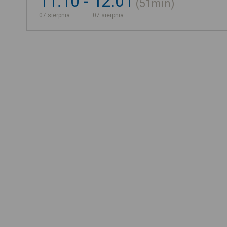
11:10
12:01
51min
07 sierpnia
07 sierpnia