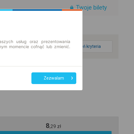
Twoje bilety
aszych usług oraz prezentowania
ym momencie cofnąć lub zmienić.
zmień kryteria
Zezwalam
8
,
29
zł