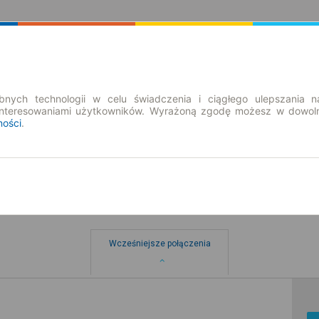
Rozkład Jazdy | Bilety
Bilety okresowe
nych technologii w celu świadczenia i ciągłego ulepszania n
interesowaniami użytkowników. Wyrażoną zgodę możesz w dowoln
ności
.
Wcześniejsze połączenia