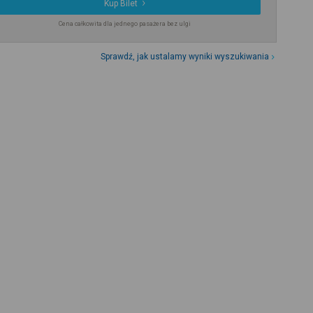
Kup Bilet
Cena całkowita dla jednego pasażera bez ulgi
Sprawdź, jak ustalamy wyniki wyszukiwania