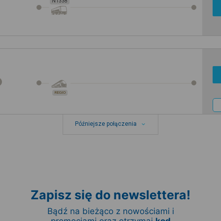
N1338
REGIO
Późniejsze połączenia
Zapisz się do newslettera!
Bądź na bieżąco z nowościami i
promocjami oraz otrzymaj
kod