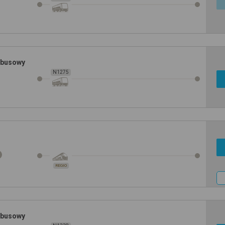
obusowy
N1275
REGIO
obusowy