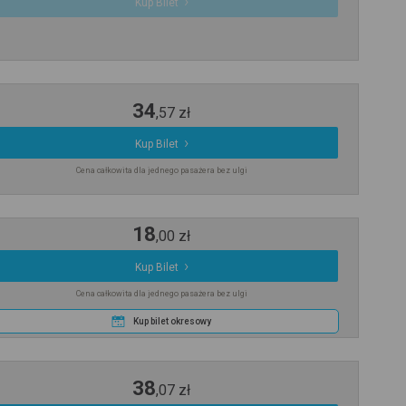
Kup Bilet
34
,
57
zł
Kup Bilet
Cena całkowita dla jednego pasażera bez ulgi
18
,
00
zł
Kup Bilet
Cena całkowita dla jednego pasażera bez ulgi
Kup bilet okresowy
38
,
07
zł