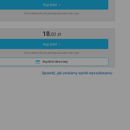
Kup Bilet
Cena całkowita dla jednego pasażera bez ulgi
18
,
00
zł
Kup Bilet
Cena całkowita dla jednego pasażera bez ulgi
Kup bilet okresowy
Sprawdź, jak ustalamy wyniki wyszukiwania