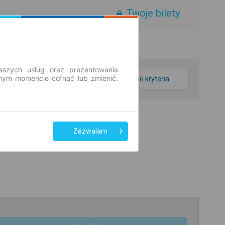
Twoje bilety
aszych usług oraz prezentowania
ym momencie cofnąć lub zmienić.
zmień kryteria
Zezwalam