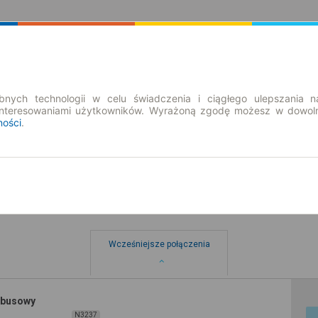
Rozkład Jazdy | Bilety
Bilety okresowe
nych technologii w celu świadczenia i ciągłego ulepszania n
interesowaniami użytkowników. Wyrażoną zgodę możesz w dowoln
ności
.
Wcześniejsze połączenia
obusowy
N3237