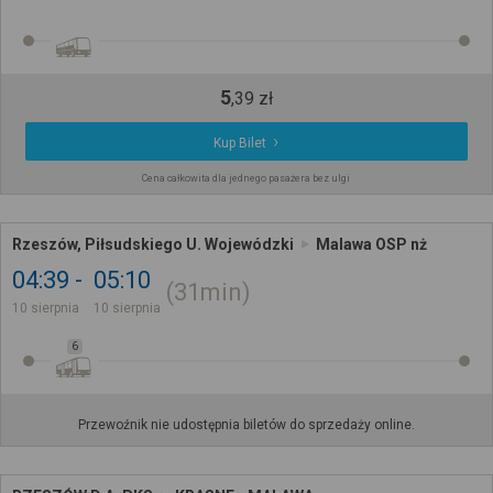
5
,
39
zł
Kup Bilet
Cena całkowita dla jednego pasażera bez ulgi
Rzeszów, Piłsudskiego U. Wojewódzki
Malawa OSP nż
04:39
05:10
31min
10 sierpnia
10 sierpnia
6
Przewoźnik nie udostępnia biletów do sprzedaży online.