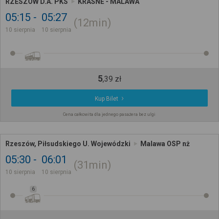
RZESZÓW D.A. PKS
KRASNE - MALAWA
05:15
05:27
12min
10 sierpnia
10 sierpnia
5
,
39
zł
Kup Bilet
Cena całkowita dla jednego pasażera bez ulgi
Rzeszów, Piłsudskiego U. Wojewódzki
Malawa OSP nż
05:30
06:01
31min
10 sierpnia
10 sierpnia
6