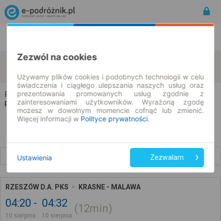
Rozkład Jazdy | Bilety
Bilety okresowe
Zezwól na cookies
Rzeszów
Malawa
zmień kryteria
10.08.2026 | -- : --
Używamy plików cookies i podobnych technologii w celu
świadczenia i ciągłego ulepszania naszych usług oraz
prezentowania promowanych usług zgodnie z
Rzeszów → Malawa
zainteresowaniami użytkowników. Wyrażoną zgodę
Rozkład jazdy i bilety
możesz w dowolnym momencie cofnąć lub zmienić.
Więcej informacji w
Polityce prywatności
.
Wcześniejsze połączenia
Ustawienia
Zezwalam
RZESZÓW D.A. PKS
KRASNE - MALAWA
04:20
04:32
12min
10 sierpnia
10 sierpnia