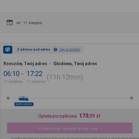
wt.. 11 sierpnia
Z adresu pod adres
Jak to działa?
Rzeszów, Twój adres
Głodowa, Twój adres
06:10
17:22
11h
12min
11 sierpnia
11 sierpnia
ADRES-ADRES
173
,
99
zł
Opłata początkowa
Podaj adresy i sprawdź łączną cenę
Do opłaty początkowej zostanie doliczona spersonalizowana opłata ustalana na podstawie podany