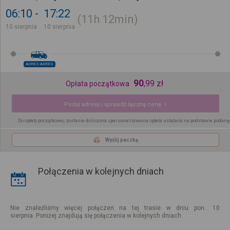
06:10
17:22
11h
12min
10 sierpnia
10 sierpnia
ADRES-ADRES
90
,
99
zł
Opłata początkowa
Podaj adresy i sprawdź łączną cenę
Do opłaty początkowej zostanie doliczona spersonalizowana opłata ustalana na podstawie podany
Wyślij paczkę
Połączenia w kolejnych dniach
Nie znaleźliśmy więcej połączeń na tej trasie w dniu pon.. 10
sierpnia. Poniżej znajdują się połączenia w kolejnych dniach