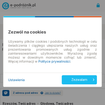
Rozkład Jazdy | Bilety
Bilety okresowe
Rzeszów
Głodowa
Zezwól na cookies
zmień kryteria
10.08.2026 | -- : --
Używamy plików cookies i podobnych technologii w celu
Rzeszów → Głodowa
świadczenia i ciągłego ulepszania naszych usług oraz
prezentowania promowanych usług zgodnie z
Rozkład jazdy i bilety
zainteresowaniami użytkowników. Wyrażoną zgodę
możesz w dowolnym momencie cofnąć lub zmienić.
Więcej informacji w
Polityce prywatności
.
Wcześniejsze połączenia
Ustawienia
Zezwalam
Z adresu pod adres
Jak to działa?
Rzeszów, Twój adres
Głodowa, Twój adres