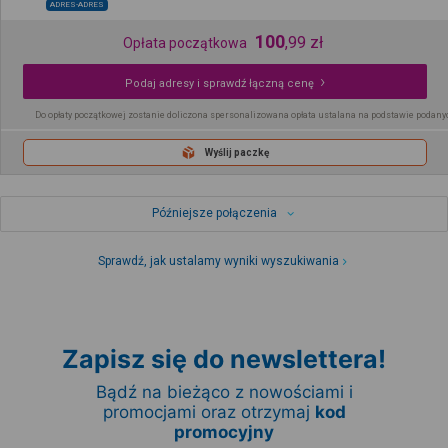
ADRES-ADRES
100
,
99
zł
Opłata początkowa
Podaj adresy i sprawdź łączną cenę
Do opłaty początkowej zostanie doliczona spersonalizowana opłata ustalana na podstawie podany
Wyślij paczkę
Późniejsze połączenia
Sprawdź, jak ustalamy wyniki wyszukiwania
Zapisz się do newslettera!
Bądź na bieżąco z nowościami i
promocjami oraz otrzymaj
kod
promocyjny