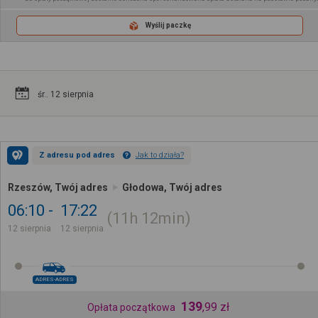
Wyślij paczkę
śr.. 12 sierpnia
Z adresu pod adres
Jak to działa?
Rzeszów, Twój adres
Głodowa, Twój adres
06:10
17:22
11h
12min
12 sierpnia
12 sierpnia
ADRES-ADRES
139
,
99
zł
Opłata początkowa