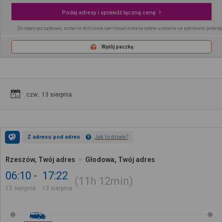
Podaj adresy i sprawdź łączną cenę
Do opłaty początkowej zostanie doliczona spersonalizowana opłata ustalana na podstawie podany
Wyślij paczkę
czw.. 13 sierpnia
Z adresu pod adres
Jak to działa?
Rzeszów, Twój adres
Głodowa, Twój adres
06:10
17:22
11h
12min
13 sierpnia
13 sierpnia