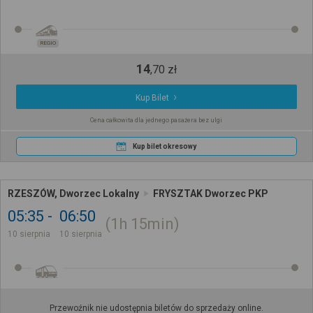
REGIO
14
,
70
zł
Kup Bilet
Cena całkowita dla jednego pasażera bez ulgi
Kup bilet okresowy
RZESZÓW, Dworzec Lokalny
FRYSZTAK Dworzec PKP
05:35
06:50
1h
15min
10 sierpnia
10 sierpnia
Przewoźnik nie udostępnia biletów do sprzedaży online.