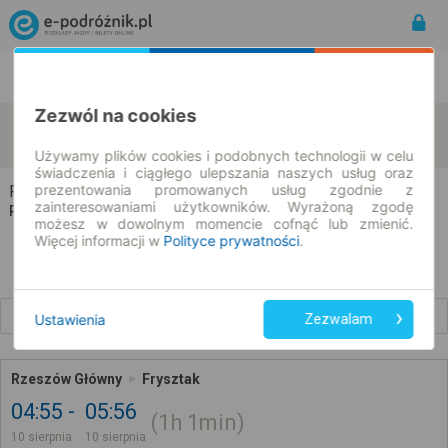
Rozkład Jazdy | Bilety
Bilety okresowe
Zezwól na cookies
Rzeszów
Frysztak
zmień kryteria
10.08.2026 | -- : --
Używamy plików cookies i podobnych technologii w celu
świadczenia i ciągłego ulepszania naszych usług oraz
prezentowania promowanych usług zgodnie z
Rzeszów → Frysztak
zainteresowaniami użytkowników. Wyrażoną zgodę
Rozkład jazdy i bilety
możesz w dowolnym momencie cofnąć lub zmienić.
Więcej informacji w
Polityce prywatności
.
Wcześniejsze połączenia
Ustawienia
Zezwalam
Rzeszów Główny
Frysztak
04:55
05:56
1h
1min
10 sierpnia
10 sierpnia