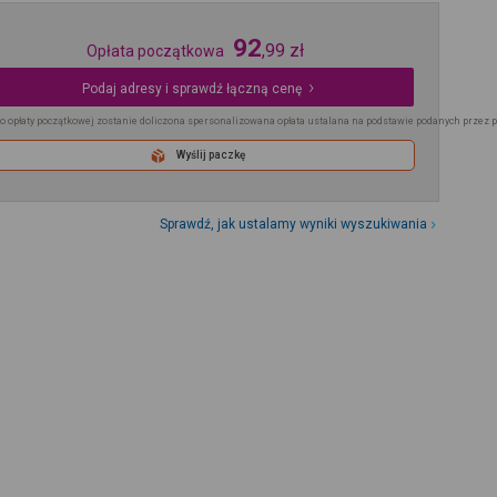
92
,
99
zł
Opłata początkowa
Podaj adresy i sprawdź łączną cenę
o opłaty początkowej zostanie doliczona spersonalizowana opłata ustalana na podstawie podanych przez 
Wyślij paczkę
Sprawdź, jak ustalamy wyniki wyszukiwania