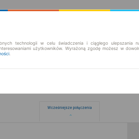
Rozkład Jazdy | Bilety
Bilety okresowe
nych technologii w celu świadczenia i ciągłego ulepszania n
interesowaniami użytkowników. Wyrażoną zgodę możesz w dowoln
ności
.
Wcześniejsze połączenia