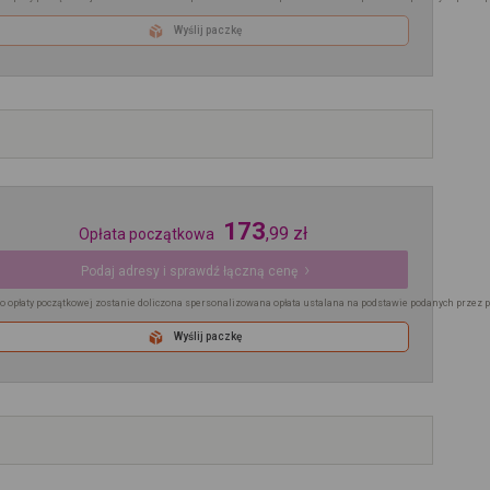
Wyślij paczkę
173
,
99
zł
Opłata początkowa
Podaj adresy i sprawdź łączną cenę
o opłaty początkowej zostanie doliczona spersonalizowana opłata ustalana na podstawie podanych przez 
Wyślij paczkę