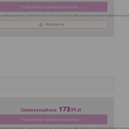
Podaj adresy i sprawdź łączną cenę
o opłaty początkowej zostanie doliczona spersonalizowana opłata ustalana na podstawie podanych przez 
Wyślij paczkę
173
,
99
zł
Opłata początkowa
Podaj adresy i sprawdź łączną cenę
o opłaty początkowej zostanie doliczona spersonalizowana opłata ustalana na podstawie podanych przez 