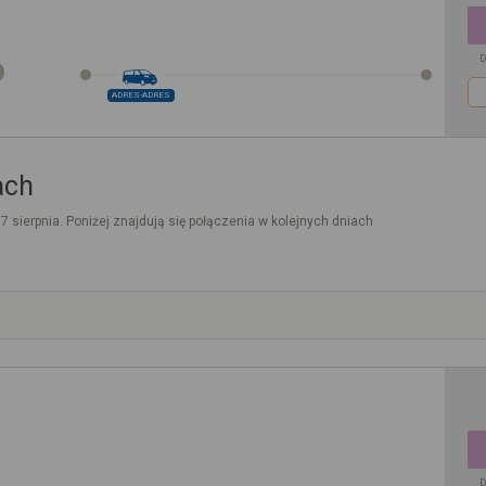
D
ADRES-ADRES
ach
. 7 sierpnia. Poniżej znajdują się połączenia w kolejnych dniach
D