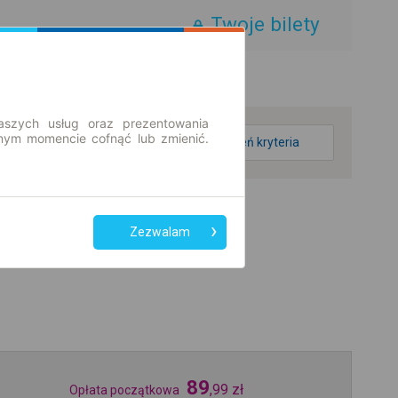
Twoje bilety
aszych usług oraz prezentowania
ym momencie cofnąć lub zmienić.
zmień kryteria
Zezwalam
89
,
99
zł
Opłata początkowa