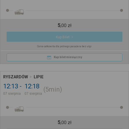
5
,
00
zł
Kup Bilet
Cena całkowita dla jednego pasażera bez ulgi
Kup bilet miesięczny
RYSZARDÓW
LIPIE
12:13
12:18
5min
07 sierpnia
07 sierpnia
5
,
00
zł