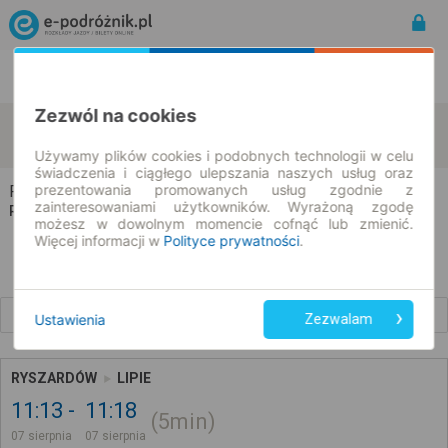
Rozkład Jazdy | Bilety
Bilety okresowe
Zezwól na cookies
Ryszardów
Lipie
zmień kryteria
07.08.2026 | -- : --
Używamy plików cookies i podobnych technologii w celu
świadczenia i ciągłego ulepszania naszych usług oraz
prezentowania promowanych usług zgodnie z
Ryszardów → Lipie
zainteresowaniami użytkowników. Wyrażoną zgodę
Rozkład jazdy i bilety
możesz w dowolnym momencie cofnąć lub zmienić.
Więcej informacji w
Polityce prywatności
.
Wcześniejsze połączenia
Ustawienia
Zezwalam
RYSZARDÓW
LIPIE
11:13
11:18
5min
07 sierpnia
07 sierpnia