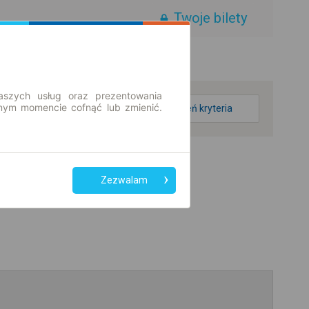
Twoje bilety
aszych usług oraz prezentowania
ym momencie cofnąć lub zmienić.
zmień kryteria
Zezwalam