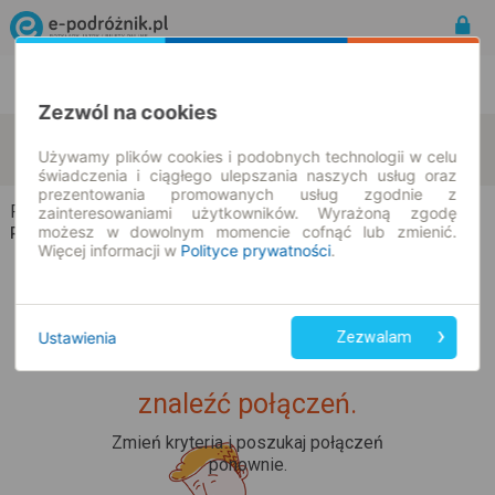
Rozkład Jazdy | Bilety
Bilety okresowe
Zezwól na cookies
Rychnów
Kolonia Skarszewek
zmień kryteria
Używamy plików cookies i podobnych technologii w celu
07.08.2026 | -- : --
świadczenia i ciągłego ulepszania naszych usług oraz
prezentowania promowanych usług zgodnie z
Rychnów → Kolonia Skarszewek
zainteresowaniami użytkowników. Wyrażoną zgodę
możesz w dowolnym momencie cofnąć lub zmienić.
Rozkład jazdy i bilety
Więcej informacji w
Polityce prywatności
.
Ustawienia
Zezwalam
Upss... Nie udało nam się
znaleźć połączeń.
Zmień kryteria i poszukaj połączeń
ponownie.