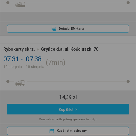
Doładuj EM-kartę
Rybokarty skrz.
Gryfice d.a. ul. Kościuszki 70
07:31
07:38
7min
10 sierpnia
10 sierpnia
14
,
39
zł
Kup Bilet
Cena całkowita dla jednego pasażera bez ulgi
Kup bilet miesięczny