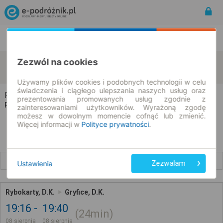
Rozkład Jazdy | Bilety
Bilety okresowe
Zezwól na cookies
Rybokarty
Gryfice
zmień kryteria
08.08.2026 | -- : --
Używamy plików cookies i podobnych technologii w celu
świadczenia i ciągłego ulepszania naszych usług oraz
Rybokarty → Gryfice
prezentowania promowanych usług zgodnie z
Rozkład jazdy i bilety
zainteresowaniami użytkowników. Wyrażoną zgodę
możesz w dowolnym momencie cofnąć lub zmienić.
Więcej informacji w
Polityce prywatności
.
Wcześniejsze połączenia
Ustawienia
Zezwalam
Rybokarty, D.K.
Gryfice, D.K.
19:16
19:40
24min
08 sierpnia
08 sierpnia