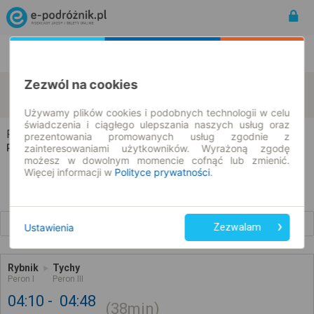
Rozkład Jazdy | Bilety
Bilety okresowe
Zezwól na cookies
Rybnik
Tychy
zmień kryteria
08.08.2026 | -- : --
Używamy plików cookies i podobnych technologii w celu
świadczenia i ciągłego ulepszania naszych usług oraz
Rybnik → Tychy
prezentowania promowanych usług zgodnie z
zainteresowaniami użytkowników. Wyrażoną zgodę
Rozkład jazdy i bilety
możesz w dowolnym momencie cofnąć lub zmienić.
Więcej informacji w
Polityce prywatności
.
Wcześniejsze połączenia
Ustawienia
Zezwalam
Rybnik
Tychy
Peron I
Peron III
04:10
04:48
38min