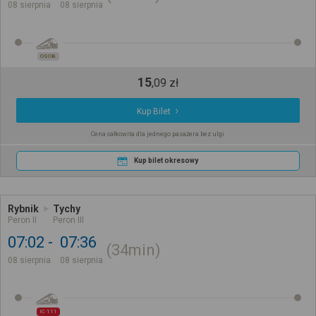
08 sierpnia
08 sierpnia
OSOB.
15
,
09
zł
Kup Bilet
Cena całkowita dla jednego pasażera bez ulgi
Kup bilet okresowy
Rybnik
Tychy
Peron II
Peron III
07:02
07:36
34min
08 sierpnia
08 sierpnia
IC 111