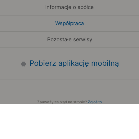
Informacje o spółce
Współpraca
Pozostałe serwisy
Pobierz aplikację mobilną
Zauważyłeś błąd na stronie?
Zgłoś to
Copyright 2006-2026 by Teroplan S.A.
Serwis używa danych GeoLite2 stworzonych przez firmę
MaxMind
www.maxmind.com