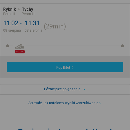
Rybnik
Tychy
Peron II
Peron III
11:02
11:31
29min
08 sierpnia
08 sierpnia
IC 113
Kup Bilet
Późniejsze połączenia
Sprawdź, jak ustalamy wyniki wyszukiwania