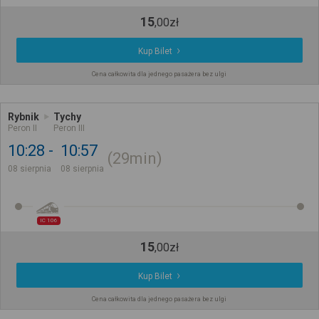
15
,
00
zł
Kup Bilet
Cena całkowita dla jednego pasażera bez ulgi
Rybnik
Tychy
Peron II
Peron III
10:28
10:57
29min
08 sierpnia
08 sierpnia
IC 106
15
,
00
zł
Kup Bilet
Cena całkowita dla jednego pasażera bez ulgi