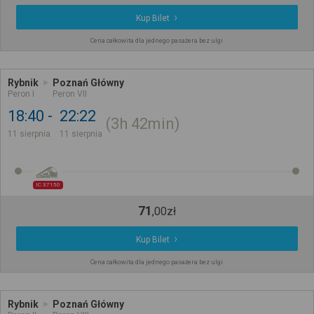
Kup Bilet
Cena całkowita dla jednego pasażera bez ulgi
Rybnik
Poznań Główny
Peron I
Peron VII
18:40
22:22
3h
42min
11 sierpnia
11 sierpnia
IC 37150
71
,
00
zł
Kup Bilet
Cena całkowita dla jednego pasażera bez ulgi
Rybnik
Poznań Główny