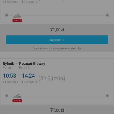
11 sierpnia
11 sierpnia
IC 4510
71
,
00
zł
Kup Bilet
Cena całkowita dla jednego pasażera bez ulgi
Rybnik
Poznań Główny
Peron II
Peron III
10:53
14:24
3h
31min
11 sierpnia
11 sierpnia
IC 4542
71
,
00
zł