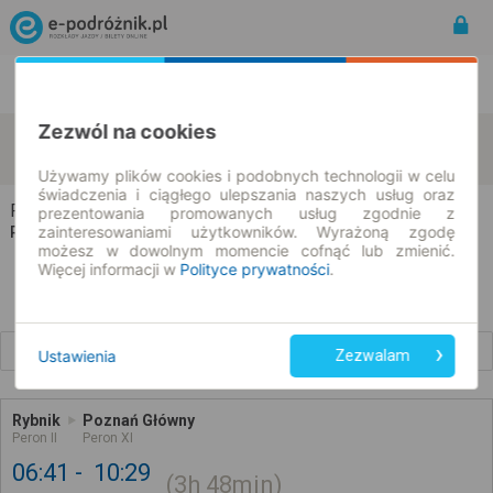
Rozkład Jazdy | Bilety
Bilety okresowe
Zezwól na cookies
Rybnik
Poznań
zmień kryteria
11.08.2026 | -- : --
Używamy plików cookies i podobnych technologii w celu
świadczenia i ciągłego ulepszania naszych usług oraz
Rybnik → Poznań
prezentowania promowanych usług zgodnie z
zainteresowaniami użytkowników. Wyrażoną zgodę
Rozkład jazdy i bilety
możesz w dowolnym momencie cofnąć lub zmienić.
Więcej informacji w
Polityce prywatności
.
Wcześniejsze połączenia
Ustawienia
Zezwalam
Rybnik
Poznań Główny
Peron II
Peron XI
06:41
10:29
3h
48min