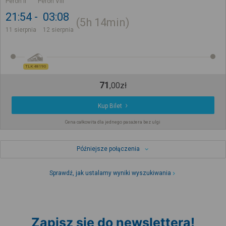
Peron II
Peron VIII
21:54
03:08
5h
14min
11 sierpnia
12 sierpnia
TLK 48190
71
,
00
zł
Kup Bilet
Cena całkowita dla jednego pasażera bez ulgi
Późniejsze połączenia
Sprawdź, jak ustalamy wyniki wyszukiwania
Zapisz się do newslettera!