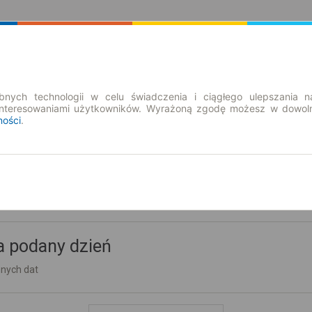
Rozkład Jazdy | Bilety
Bilety okresowe
nych technologii w celu świadczenia i ciągłego ulepszania n
interesowaniami użytkowników. Wyrażoną zgodę możesz w dowoln
ności
.
a podany dzień
nnych dat