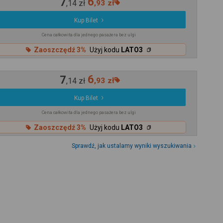
7
6
,
14
zł
,
93
zł
Kup Bilet
Cena całkowita dla jednego pasażera bez ulgi
Zaoszczędź 3%
Użyj kodu
LATO3
7
6
,
14
zł
,
93
zł
Kup Bilet
Cena całkowita dla jednego pasażera bez ulgi
Zaoszczędź 3%
Użyj kodu
LATO3
Sprawdź, jak ustalamy wyniki wyszukiwania