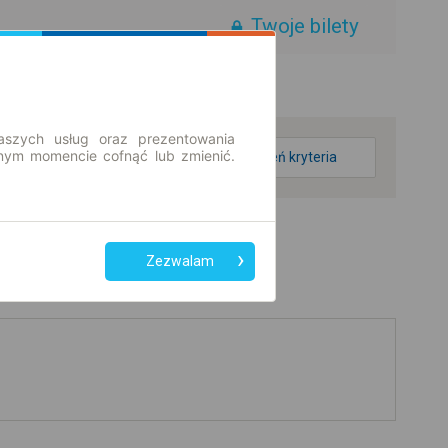
Twoje bilety
aszych usług oraz prezentowania
ym momencie cofnąć lub zmienić.
zmień kryteria
Zezwalam