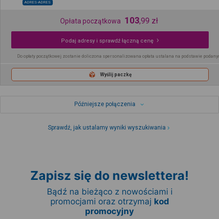
ADRES-ADRES
103
,
99
zł
Opłata początkowa
Podaj adresy i sprawdź łączną cenę
Do opłaty początkowej zostanie doliczona spersonalizowana opłata ustalana na podstawie podany
Wyślij paczkę
Późniejsze połączenia
Sprawdź, jak ustalamy wyniki wyszukiwania
Zapisz się do newslettera!
Bądź na bieżąco z nowościami i
promocjami oraz otrzymaj
kod
promocyjny