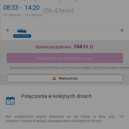
08:33
14:20
5h
47min
10 sierpnia
10 sierpnia
ADRES-ADRES
104
,
99
zł
Opłata początkowa
Podaj adresy i sprawdź łączną cenę
Do opłaty początkowej zostanie doliczona spersonalizowana opłata ustalana na podstawie podany
Wyślij paczkę
Połączenia w kolejnych dniach
Nie znaleźliśmy więcej połączeń na tej trasie w dniu pon.. 10
sierpnia. Poniżej znajdują się połączenia w kolejnych dniach