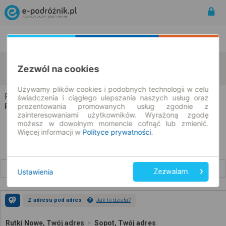
Rozkład Jazdy | Bilety
Bilety okresowe
Rutki Nowe
Sopot
Zezwól na cookies
zmień kryteria
10.08.2026 | -- : --
Używamy plików cookies i podobnych technologii w celu
Rutki Nowe → Sopot
świadczenia i ciągłego ulepszania naszych usług oraz
prezentowania promowanych usług zgodnie z
Rozkład jazdy i bilety
zainteresowaniami użytkowników. Wyrażoną zgodę
możesz w dowolnym momencie cofnąć lub zmienić.
Więcej informacji w
Polityce prywatności
.
Wcześniejsze połączenia
Ustawienia
Zezwalam
Z adresu pod adres
Jak to działa?
Rutki Nowe, Twój adres
Sopot, Twój adres