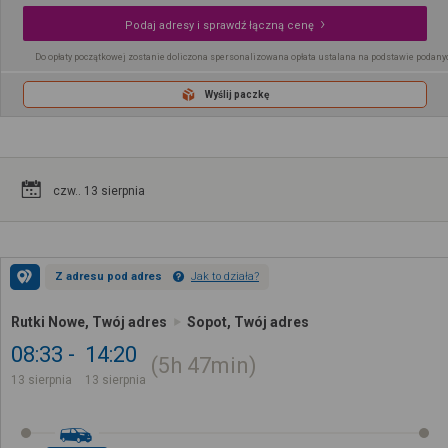
Podaj adresy i sprawdź łączną cenę
Do opłaty początkowej zostanie doliczona spersonalizowana opłata ustalana na podstawie podany
Wyślij paczkę
czw.. 13 sierpnia
Z adresu pod adres
Jak to działa?
Rutki Nowe, Twój adres
Sopot, Twój adres
08:33
14:20
5h
47min
13 sierpnia
13 sierpnia