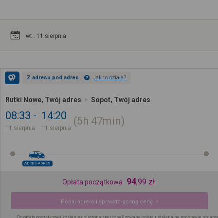
wt.. 11 sierpnia
Z adresu pod adres
Jak to działa?
Rutki Nowe, Twój adres
Sopot, Twój adres
08:33
14:20
5h
47min
11 sierpnia
11 sierpnia
ADRES-ADRES
94
,
99
zł
Opłata początkowa
Podaj adresy i sprawdź łączną cenę
Do opłaty początkowej zostanie doliczona spersonalizowana opłata ustalana na podstawie podany