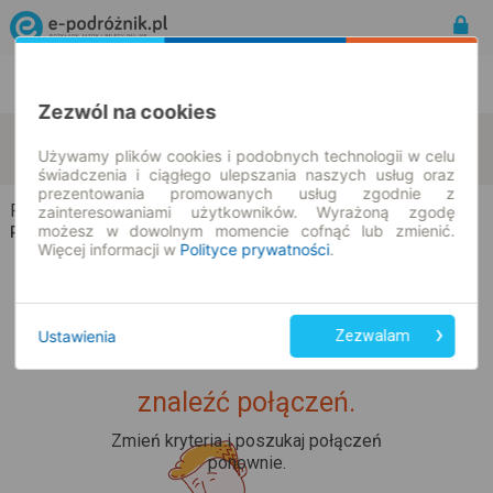
Rozkład Jazdy | Bilety
Bilety okresowe
Zezwól na cookies
Rutka
Potasznia
zmień kryteria
Używamy plików cookies i podobnych technologii w celu
09.08.2026 | -- : --
świadczenia i ciągłego ulepszania naszych usług oraz
prezentowania promowanych usług zgodnie z
Rutka → Potasznia
zainteresowaniami użytkowników. Wyrażoną zgodę
możesz w dowolnym momencie cofnąć lub zmienić.
Rozkład jazdy i bilety
Więcej informacji w
Polityce prywatności
.
Ustawienia
Zezwalam
Upss... Nie udało nam się
znaleźć połączeń.
Zmień kryteria i poszukaj połączeń
ponownie.