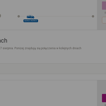
D
ADRES-ADRES
ach
. 7 sierpnia. Poniżej znajdują się połączenia w kolejnych dniach
D