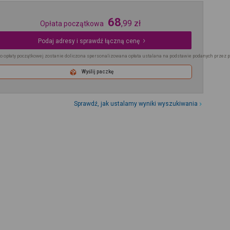
68
,
99
zł
Opłata początkowa
Podaj adresy i sprawdź łączną cenę
o opłaty początkowej zostanie doliczona spersonalizowana opłata ustalana na podstawie podanych przez 
Wyślij paczkę
Sprawdź, jak ustalamy wyniki wyszukiwania