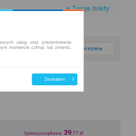
Twoje bilety
aszych usług oraz prezentowania
ym momencie cofnąć lub zmienić.
zmień kryteria
Zezwalam
39
,
77
zł
Opłata początkowa