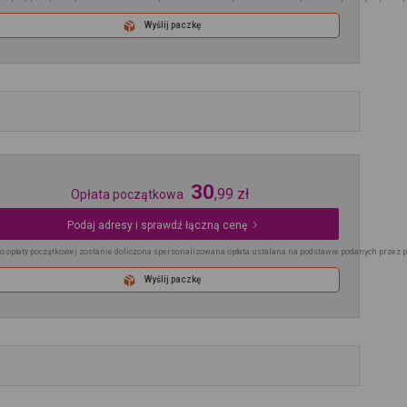
Wyślij paczkę
30
,
99
zł
Opłata początkowa
Podaj adresy i sprawdź łączną cenę
o opłaty początkowej zostanie doliczona spersonalizowana opłata ustalana na podstawie podanych przez 
Wyślij paczkę