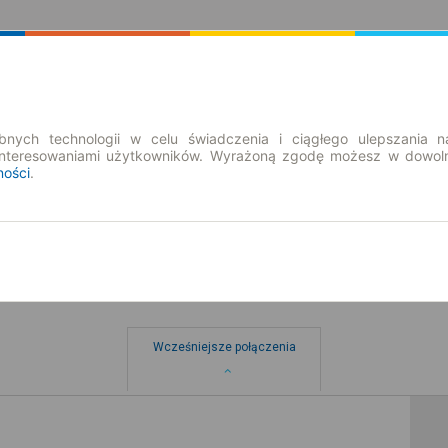
Rozkład Jazdy | Bilety
Bilety okresowe
nych technologii w celu świadczenia i ciągłego ulepszania n
interesowaniami użytkowników. Wyrażoną zgodę możesz w dowoln
ności
.
na
Wcześniejsze połączenia