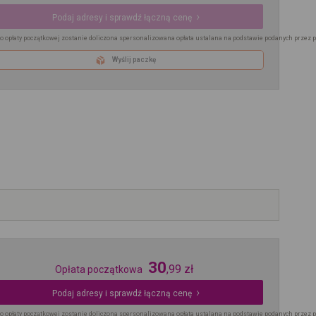
Podaj adresy i sprawdź łączną cenę
o opłaty początkowej zostanie doliczona spersonalizowana opłata ustalana na podstawie podanych przez 
Wyślij paczkę
30
,
99
zł
Opłata początkowa
Podaj adresy i sprawdź łączną cenę
o opłaty początkowej zostanie doliczona spersonalizowana opłata ustalana na podstawie podanych przez 