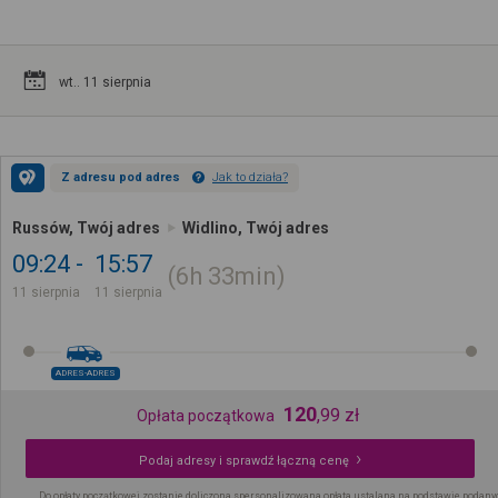
wt.. 11 sierpnia
Z adresu pod adres
Jak to działa?
Russów, Twój adres
Widlino, Twój adres
09:24
15:57
6h
33min
11 sierpnia
11 sierpnia
ADRES-ADRES
120
,
99
zł
Opłata początkowa
Podaj adresy i sprawdź łączną cenę
Do opłaty początkowej zostanie doliczona spersonalizowana opłata ustalana na podstawie podany