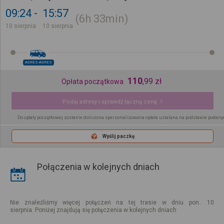
09:24
15:57
6h
33min
10 sierpnia
10 sierpnia
ADRES-ADRES
110
,
99
zł
Opłata początkowa
Podaj adresy i sprawdź łączną cenę
Do opłaty początkowej zostanie doliczona spersonalizowana opłata ustalana na podstawie podany
Wyślij paczkę
Połączenia w kolejnych dniach
Nie znaleźliśmy więcej połączeń na tej trasie w dniu pon.. 10
sierpnia. Poniżej znajdują się połączenia w kolejnych dniach