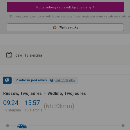
Podaj adresy i sprawdź łączną cenę
Do opłaty początkowej zostanie doliczona spersonalizowana opłata ustalana na podstawie podany
Wyślij paczkę
czw.. 13 sierpnia
Z adresu pod adres
Jak to działa?
Russów, Twój adres
Widlino, Twój adres
09:24
15:57
6h
33min
13 sierpnia
13 sierpnia