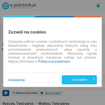
Rozkład Jazdy | Bilety
Bilety okresowe
Russów
Widlino
Zezwól na cookies
zmień kryteria
10.08.2026 | -- : --
Używamy plików cookies i podobnych technologii w celu
Russów → Widlino
świadczenia i ciągłego ulepszania naszych usług oraz
prezentowania promowanych usług zgodnie z
Rozkład jazdy i bilety
zainteresowaniami użytkowników. Wyrażoną zgodę
możesz w dowolnym momencie cofnąć lub zmienić.
Więcej informacji w
Polityce prywatności
.
Wcześniejsze połączenia
Ustawienia
Zezwalam
Z adresu pod adres
Jak to działa?
Russów, Twój adres
Widlino, Twój adres