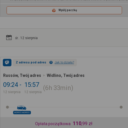
Wyślij paczkę
śr.. 12 sierpnia
Z adresu pod adres
Jak to działa?
Russów, Twój adres
Widlino, Twój adres
09:24
15:57
6h
33min
12 sierpnia
12 sierpnia
ADRES-ADRES
110
,
99
zł
Opłata początkowa