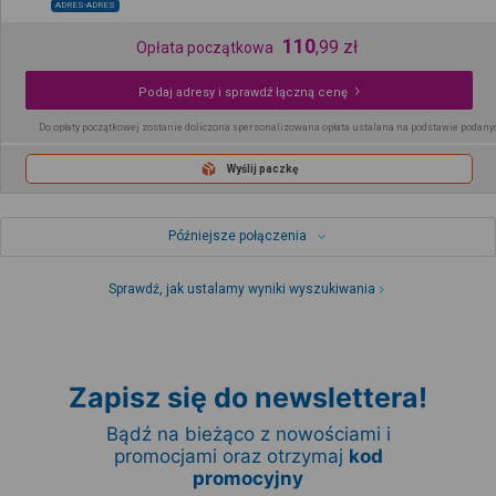
ADRES-ADRES
110
,
99
zł
Opłata początkowa
Podaj adresy i sprawdź łączną cenę
Do opłaty początkowej zostanie doliczona spersonalizowana opłata ustalana na podstawie podany
Wyślij paczkę
Późniejsze połączenia
Sprawdź, jak ustalamy wyniki wyszukiwania
Zapisz się do newslettera!
Bądź na bieżąco z nowościami i
promocjami oraz otrzymaj
kod
promocyjny