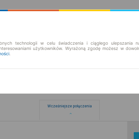
Rozkład Jazdy | Bilety
Bilety okresowe
nych technologii w celu świadczenia i ciągłego ulepszania n
interesowaniami użytkowników. Wyrażoną zgodę możesz w dowoln
ności
.
Wcześniejsze połączenia