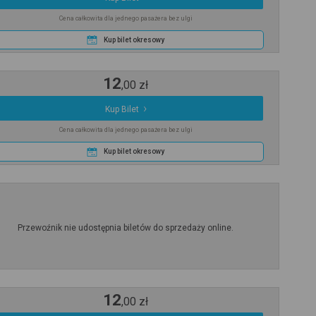
Cena całkowita dla jednego pasażera bez ulgi
Kup bilet okresowy
12
,
00
zł
Kup Bilet
Cena całkowita dla jednego pasażera bez ulgi
Kup bilet okresowy
Przewoźnik nie udostępnia biletów do sprzedaży online.
12
,
00
zł