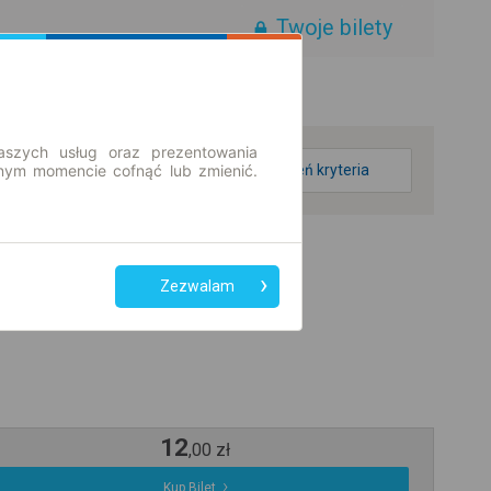
Twoje bilety
aszych usług oraz prezentowania
ym momencie cofnąć lub zmienić.
zmień kryteria
Zezwalam
12
,
00
zł
Kup Bilet