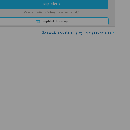
Kup Bilet
Cena całkowita dla jednego pasażera bez ulgi
Kup bilet okresowy
Sprawdź, jak ustalamy wyniki wyszukiwania