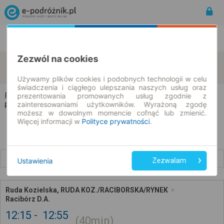
Rozkład Jazdy | Bilety
Bilety okresowe
Zezwól na cookies
Ruda Kozielska
Racibórz
zmień kryteria
09.08.2026 | -- : --
Używamy plików cookies i podobnych technologii w celu
świadczenia i ciągłego ulepszania naszych usług oraz
Ruda Kozielska → Racibórz
prezentowania promowanych usług zgodnie z
zainteresowaniami użytkowników. Wyrażoną zgodę
Rozkład jazdy i bilety
możesz w dowolnym momencie cofnąć lub zmienić.
Więcej informacji w
Polityce prywatności
.
Wcześniejsze połączenia
Ustawienia
Zezwalam
Ruda Kozielska, RUDA KOZ./RACIBORSKA/RYNEK
Racibórz D.A.
12:15
12:55
40min