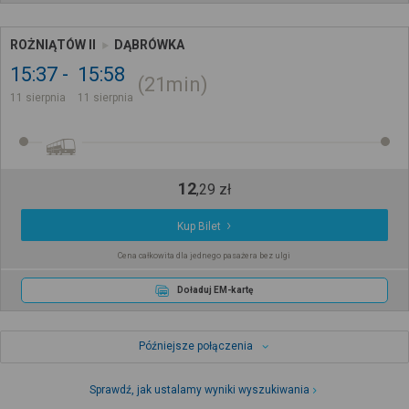
ROŻNIĄTÓW II
DĄBRÓWKA
15:37
15:58
21min
11 sierpnia
11 sierpnia
12
,
29
zł
Kup Bilet
Cena całkowita dla jednego pasażera bez ulgi
Doładuj EM-kartę
Późniejsze połączenia
Sprawdź, jak ustalamy wyniki wyszukiwania