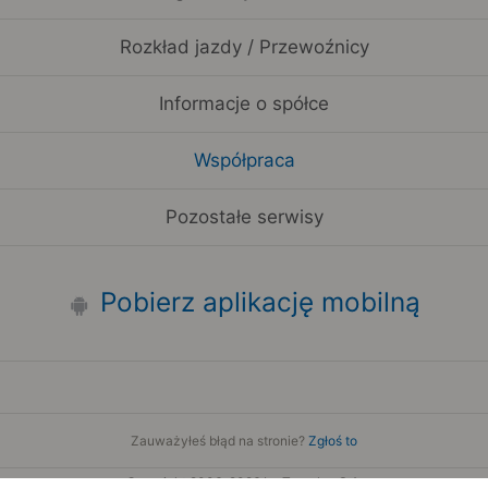
Rozkład jazdy / Przewoźnicy
Informacje o spółce
Współpraca
Pozostałe serwisy
Pobierz aplikację mobilną
Zauważyłeś błąd na stronie?
Zgłoś to
Copyright 2006-2026 by Teroplan S.A.