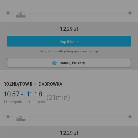
12
,
29
zł
Kup Bilet
Cena całkowita dla jednego pasażera bez ulgi
Doładuj EM-kartę
ROŻNIĄTÓW II
DĄBRÓWKA
10:57
11:18
21min
11 sierpnia
11 sierpnia
12
,
29
zł