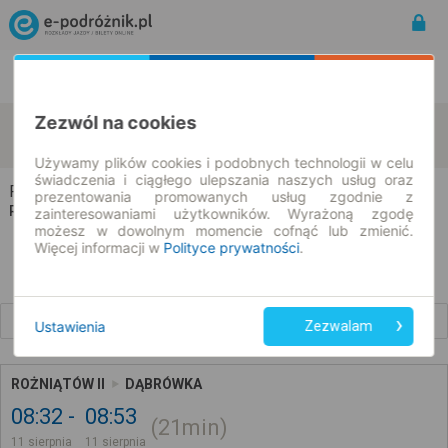
Rozkład Jazdy | Bilety
Bilety okresowe
Zezwól na cookies
Rożniątów
Dąbrówka
zmień kryteria
11.08.2026 | -- : --
Używamy plików cookies i podobnych technologii w celu
świadczenia i ciągłego ulepszania naszych usług oraz
Rożniątów → Dąbrówka
prezentowania promowanych usług zgodnie z
Rozkład jazdy i bilety
zainteresowaniami użytkowników. Wyrażoną zgodę
możesz w dowolnym momencie cofnąć lub zmienić.
Więcej informacji w
Polityce prywatności
.
Wcześniejsze połączenia
Ustawienia
Zezwalam
ROŻNIĄTÓW II
DĄBRÓWKA
08:32
08:53
21min
11 sierpnia
11 sierpnia