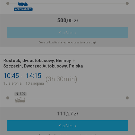
ADRES-ADRES
500
,
00
zł
Kup Bilet
Cena całkowita dla jednego pasażera bez ulgi
Rostock, dw. autobusowy, Niemcy
Szczecin, Dworzec Autobusowy, Polska
10:45
14:15
3h
30min
10 sierpnia
10 sierpnia
N1399
111
,
27
zł
Kup Bilet