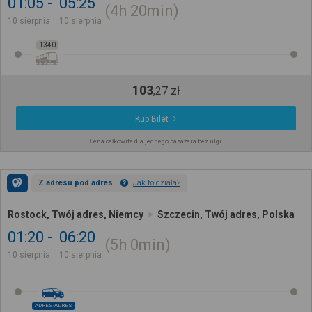
01:05
05:25
4h
20min
10 sierpnia
10 sierpnia
1340
103
,
27
zł
Kup Bilet
Cena całkowita dla jednego pasażera bez ulgi
Z adresu pod adres
Jak to działa?
Rostock, Twój adres, Niemcy
Szczecin, Twój adres, Polska
01:20
06:20
5h
0min
10 sierpnia
10 sierpnia
ADRES-ADRES