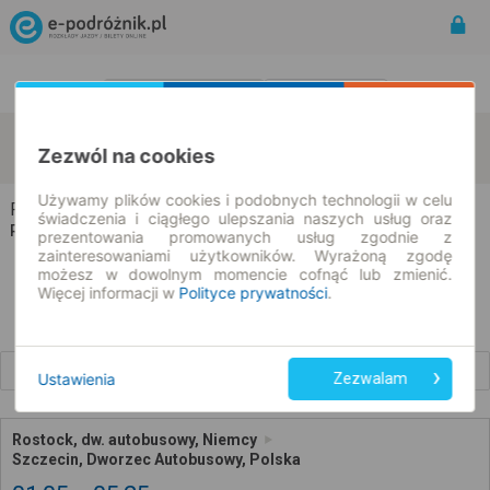
Rozkład Jazdy | Bilety
Bilety okresowe
Rostock
Szczecin
zmień kryteria
Zezwól na cookies
10.08.2026 | -- : --
Używamy plików cookies i podobnych technologii w celu
Rostock → Szczecin
świadczenia i ciągłego ulepszania naszych usług oraz
Rozkład jazdy i bilety
prezentowania promowanych usług zgodnie z
zainteresowaniami użytkowników. Wyrażoną zgodę
możesz w dowolnym momencie cofnąć lub zmienić.
Więcej informacji w
Polityce prywatności
.
Wcześniejsze połączenia
Ustawienia
Zezwalam
Rostock, dw. autobusowy, Niemcy
Szczecin, Dworzec Autobusowy, Polska