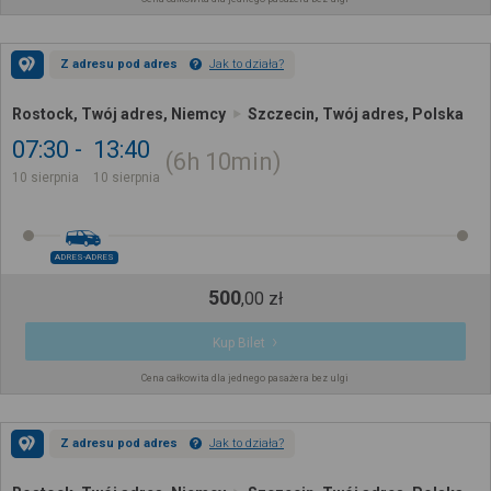
Z adresu pod adres
Jak to działa?
Rostock, Twój adres, Niemcy
Szczecin, Twój adres, Polska
07:30
13:40
6h
10min
10 sierpnia
10 sierpnia
ADRES-ADRES
500
,
00
zł
Kup Bilet
Cena całkowita dla jednego pasażera bez ulgi
Z adresu pod adres
Jak to działa?