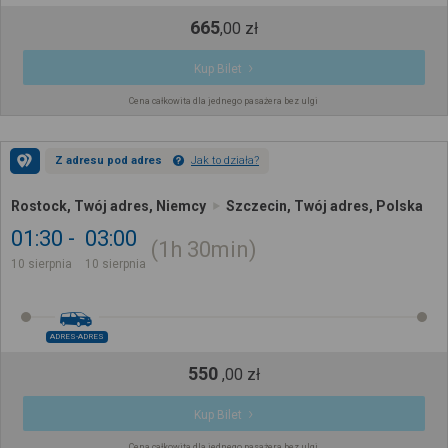
665
,
00
zł
Kup Bilet
Cena całkowita dla jednego pasażera bez ulgi
Z adresu pod adres
Jak to działa?
Rostock, Twój adres, Niemcy
Szczecin, Twój adres, Polska
01:30
03:00
1h
30min
10 sierpnia
10 sierpnia
ADRES-ADRES
550
,
00
zł
Kup Bilet
Cena całkowita dla jednego pasażera bez ulgi