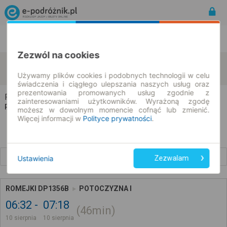
Rozkład Jazdy | Bilety
Bilety okresowe
Zezwól na cookies
Romejki
Potoczyzna
zmień kryteria
10.08.2026 | -- : --
Używamy plików cookies i podobnych technologii w celu
świadczenia i ciągłego ulepszania naszych usług oraz
prezentowania promowanych usług zgodnie z
Romejki → Potoczyzna
zainteresowaniami użytkowników. Wyrażoną zgodę
Rozkład jazdy i bilety
możesz w dowolnym momencie cofnąć lub zmienić.
Więcej informacji w
Polityce prywatności
.
Wcześniejsze połączenia
Ustawienia
Zezwalam
ROMEJKI DP1356B
POTOCZYZNA I
06:32
07:18
46min
10 sierpnia
10 sierpnia