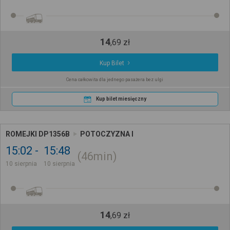
14
,
69
zł
Kup Bilet
Cena całkowita dla jednego pasażera bez ulgi
Kup bilet miesięczny
ROMEJKI DP1356B
POTOCZYZNA I
15:02
15:48
46min
10 sierpnia
10 sierpnia
14
,
69
zł