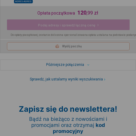
ADRES-ADRES
120
,
99
zł
Opłata początkowa
Podaj adresy i sprawdź łączną cenę
Do opłaty początkowej zostanie doliczona spersonalizowana opłata ustalana na podstawie podany
Wyślij paczkę
Późniejsze połączenia
Sprawdź, jak ustalamy wyniki wyszukiwania
Zapisz się do newslettera!
Bądź na bieżąco z nowościami i
promocjami oraz otrzymaj
kod
promocyjny