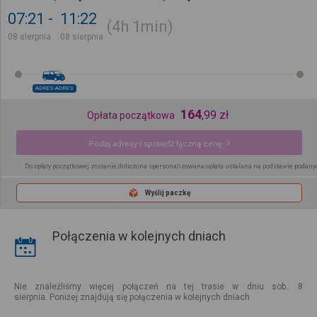
07:21
11:22
4h
1min
08 sierpnia
08 sierpnia
ADRES-ADRES
164
,
99
zł
Opłata początkowa
Podaj adresy i sprawdź łączną cenę
Do opłaty początkowej zostanie doliczona spersonalizowana opłata ustalana na podstawie podany
Wyślij paczkę
Połączenia w kolejnych dniach
Nie znaleźliśmy więcej połączeń na tej trasie w dniu sob.. 8
sierpnia. Poniżej znajdują się połączenia w kolejnych dniach