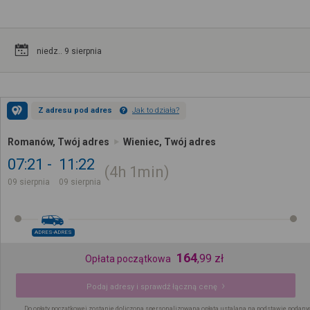
niedz.. 9 sierpnia
Z adresu pod adres
Jak to działa?
Romanów, Twój adres
Wieniec, Twój adres
07:21
11:22
4h
1min
09 sierpnia
09 sierpnia
ADRES-ADRES
164
,
99
zł
Opłata początkowa
Podaj adresy i sprawdź łączną cenę
Do opłaty początkowej zostanie doliczona spersonalizowana opłata ustalana na podstawie podany