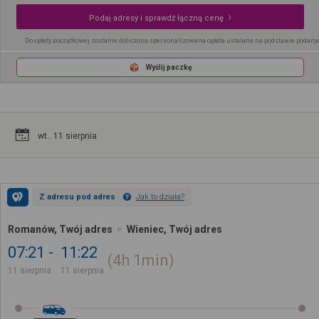
Podaj adresy i sprawdź łączną cenę
Do opłaty początkowej zostanie doliczona spersonalizowana opłata ustalana na podstawie podany
Wyślij paczkę
wt.. 11 sierpnia
Z adresu pod adres
Jak to działa?
Romanów, Twój adres
Wieniec, Twój adres
07:21
11:22
4h
1min
11 sierpnia
11 sierpnia