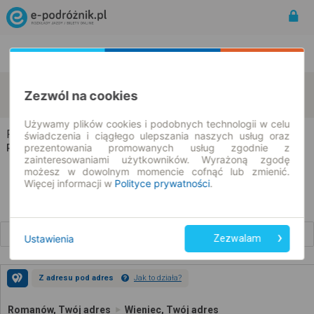
Rozkład Jazdy | Bilety
Bilety okresowe
Romanów
Wieniec
Zezwól na cookies
zmień kryteria
08.08.2026 | -- : --
Używamy plików cookies i podobnych technologii w celu
Romanów → Wieniec
świadczenia i ciągłego ulepszania naszych usług oraz
prezentowania promowanych usług zgodnie z
Rozkład jazdy i bilety
zainteresowaniami użytkowników. Wyrażoną zgodę
możesz w dowolnym momencie cofnąć lub zmienić.
Więcej informacji w
Polityce prywatności
.
Wcześniejsze połączenia
Ustawienia
Zezwalam
Z adresu pod adres
Jak to działa?
Romanów, Twój adres
Wieniec, Twój adres