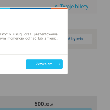
Twoje bilety
aszych usług oraz prezentowania
ym momencie cofnąć lub zmienić.
zmień kryteria
Zezwalam
600
,
00
zł