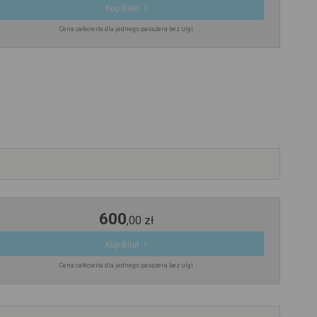
Kup Bilet
Cena całkowita dla jednego pasażera bez ulgi
600
,
00
zł
Kup Bilet
Cena całkowita dla jednego pasażera bez ulgi