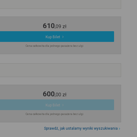
610
,
09
zł
Kup Bilet
Cena całkowita dla jednego pasażera bez ulgi
600
,
00
zł
Kup Bilet
Cena całkowita dla jednego pasażera bez ulgi
Sprawdź, jak ustalamy wyniki wyszukiwania