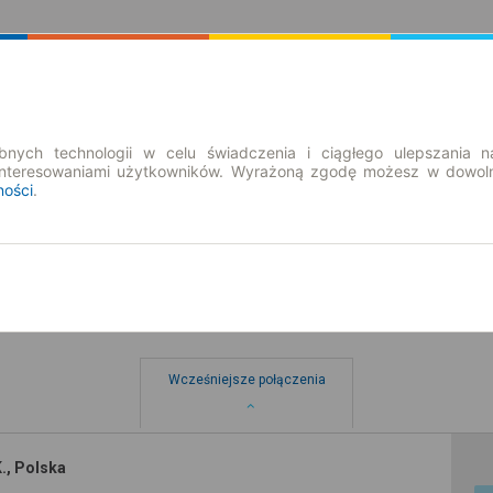
Rozkład Jazdy | Bilety
Bilety okresowe
nych technologii w celu świadczenia i ciągłego ulepszania n
interesowaniami użytkowników. Wyrażoną zgodę możesz w dowoln
ności
.
Wcześniejsze połączenia
K., Polska