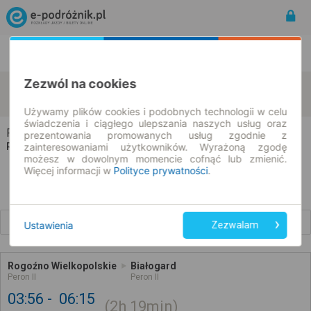
Rozkład Jazdy | Bilety
Bilety okresowe
Zezwól na cookies
Rogoźno
Białogard
zmień kryteria
10.08.2026 | -- : --
Używamy plików cookies i podobnych technologii w celu
świadczenia i ciągłego ulepszania naszych usług oraz
Rogoźno → Białogard
prezentowania promowanych usług zgodnie z
zainteresowaniami użytkowników. Wyrażoną zgodę
Rozkład jazdy i bilety
możesz w dowolnym momencie cofnąć lub zmienić.
Więcej informacji w
Polityce prywatności
.
Wcześniejsze połączenia
Ustawienia
Zezwalam
Rogoźno Wielkopolskie
Białogard
Peron II
Peron II
03:56
06:15
2h
19min