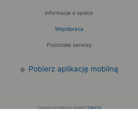
Informacje o spółce
Współpraca
Pozostałe serwisy
Pobierz aplikację mobilną
Zauważyłeś błąd na stronie?
Zgłoś to
Copyright 2006-2026 by Teroplan S.A.
Serwis używa danych GeoLite2 stworzonych przez firmę
MaxMind
www.maxmind.com