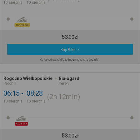
10 sierpnia
10 sierpnia
TLK 48190
53
,
00
zł
Kup Bilet
Cena całkowita dla jednego pasażera bez ulgi
Rogoźno Wielkopolskie
Białogard
Peron II
Peron I
06:15
08:28
2h
12min
10 sierpnia
10 sierpnia
IC 78172
53
,
00
zł