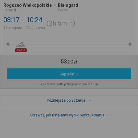
Rogoźno Wielkopolskie
Białogard
Peron II
Peron II
08:17
10:24
2h
6min
10 sierpnia
10 sierpnia
IC 6813
53
,
00
zł
Kup Bilet
Cena całkowita dla jednego pasażera bez ulgi
Późniejsze połączenia
Sprawdź, jak ustalamy wyniki wyszukiwania