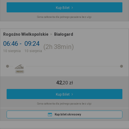
Kup Bilet
Cena całkowita dla jednego pasażera bez ulgi
Rogoźno Wielkopolskie
Białogard
06:46
09:24
2h
38min
10 sierpnia
10 sierpnia
REGIO
42
,
20
zł
Kup Bilet
Cena całkowita dla jednego pasażera bez ulgi
Kup bilet okresowy