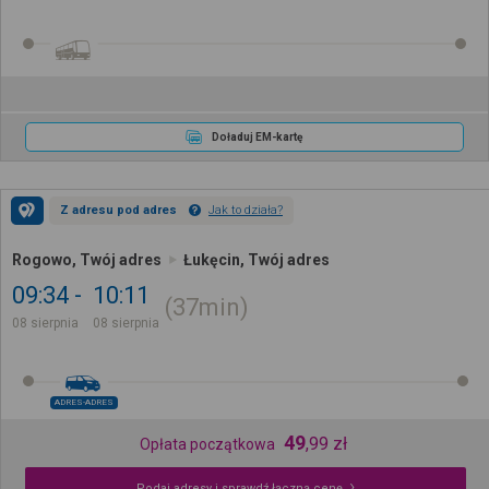
Doładuj EM-kartę
Z adresu pod adres
Jak to działa?
Rogowo, Twój adres
Łukęcin, Twój adres
09:34
10:11
37min
08 sierpnia
08 sierpnia
ADRES-ADRES
49
,
99
zł
Opłata początkowa
Podaj adresy i sprawdź łączną cenę