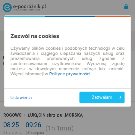
Rozkład Jazdy | Bilety
Bilety okresowe
Zezwól na cookies
Rogowo
Łukęcin
zmień kryteria
08.08.2026 | -- : --
Używamy plików cookies i podobnych technologii w celu
świadczenia i ciągłego ulepszania naszych usług oraz
Rogowo → Łukęcin
prezentowania promowanych usług zgodnie z
zainteresowaniami użytkowników. Wyrażoną zgodę
Rozkład jazdy i bilety
możesz w dowolnym momencie cofnąć lub zmienić.
Więcej informacji w
Polityce prywatności
.
Wcześniejsze połączenia
Ustawienia
Zezwalam
ROGOWO
ŁUKĘCIN skrz.z ul.MORSKĄ
08:25
09:26
1h
1min
08 sierpnia
08 sierpnia