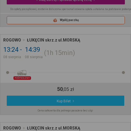
Do opłaty początkowej zostanie doliczona spersonalizowana opłata ustalana na podstawie podany
Wyślij paczkę
ROGOWO
ŁUKĘCIN skrz.z ul.MORSKĄ
13:24
14:39
1h
15min
08 sierpnia
08 sierpnia
POŚPIESZNY
50
,
05
zł
Kup Bilet
Cena całkowita dla jednego pasażera bez ulgi
ROGOWO
ŁUKĘCIN skrz.z ul.MORSKĄ