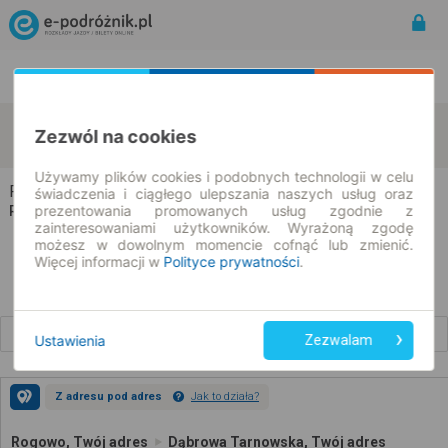
Rozkład Jazdy | Bilety
Bilety okresowe
Rogowo
Dąbrowa Tarnowska
Zezwól na cookies
zmień kryteria
07.08.2026 | -- : --
Używamy plików cookies i podobnych technologii w celu
Rogowo → Dąbrowa Tarnowska
świadczenia i ciągłego ulepszania naszych usług oraz
prezentowania promowanych usług zgodnie z
Rozkład jazdy i bilety
zainteresowaniami użytkowników. Wyrażoną zgodę
możesz w dowolnym momencie cofnąć lub zmienić.
Więcej informacji w
Polityce prywatności
.
Wcześniejsze połączenia
Ustawienia
Zezwalam
Z adresu pod adres
Jak to działa?
Rogowo, Twój adres
Dąbrowa Tarnowska, Twój adres