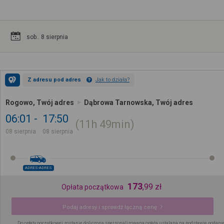
sob.. 8 sierpnia
Z adresu pod adres
Jak to działa?
Rogowo, Twój adres
Dąbrowa Tarnowska, Twój adres
06:01
17:50
11h
49min
08 sierpnia
08 sierpnia
ADRES-ADRES
173
,
99
zł
Opłata początkowa
Podaj adresy i sprawdź łączną cenę
Do opłaty początkowej zostanie doliczona spersonalizowana opłata ustalana na podstawie podany