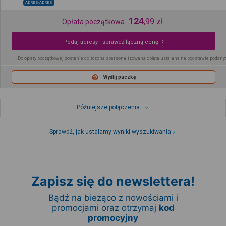
ADRES-ADRES
124
,
99
zł
Opłata początkowa
Podaj adresy i sprawdź łączną cenę
Do opłaty początkowej zostanie doliczona spersonalizowana opłata ustalana na podstawie podany
Wyślij paczkę
Późniejsze połączenia
Sprawdź, jak ustalamy wyniki wyszukiwania
Zapisz się do newslettera!
Bądź na bieżąco z nowościami i
promocjami oraz otrzymaj
kod
promocyjny