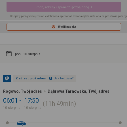
Podaj adresy i sprawdź łączną cenę
Do opłaty początkowej zostanie doliczona spersonalizowana opłata ustalana na podstawie podany
Wyślij paczkę
pon.. 10 sierpnia
Z adresu pod adres
Jak to działa?
Rogowo, Twój adres
Dąbrowa Tarnowska, Twój adres
06:01
17:50
11h
49min
10 sierpnia
10 sierpnia