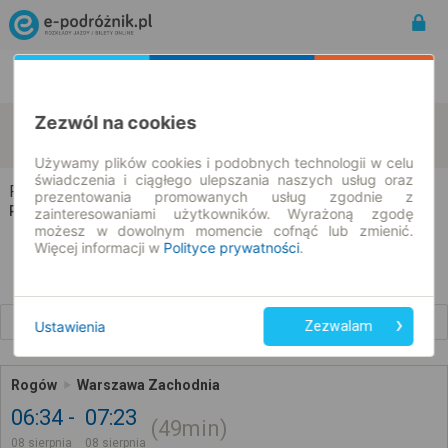
Rozkład Jazdy | Bilety
Bilety okresowe
Zezwól na cookies
Rogów
Warszawa
zmień kryteria
08.08.2026 | -- : --
Używamy plików cookies i podobnych technologii w celu
świadczenia i ciągłego ulepszania naszych usług oraz
Rogów → Warszawa
prezentowania promowanych usług zgodnie z
Rozkład jazdy i bilety
zainteresowaniami użytkowników. Wyrażoną zgodę
możesz w dowolnym momencie cofnąć lub zmienić.
Więcej informacji w
Polityce prywatności
.
Wcześniejsze połączenia
Ustawienia
Zezwalam
Rogów
Warszawa Zachodnia
06:34
07:23
49min
08 sierpnia
08 sierpnia