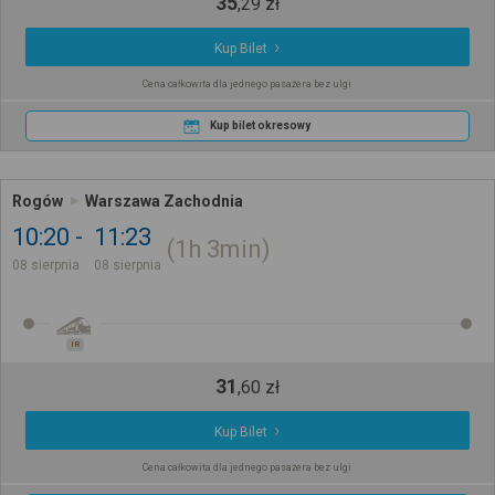
35
,
29
zł
Kup Bilet
Cena całkowita dla jednego pasażera bez ulgi
Kup bilet okresowy
Rogów
Warszawa Zachodnia
10:20
11:23
1h
3min
08 sierpnia
08 sierpnia
IR
31
,
60
zł
Kup Bilet
Cena całkowita dla jednego pasażera bez ulgi